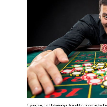
Oyunçular, Pin-Up kazinoya daxil olduqda slotlar, kart oy