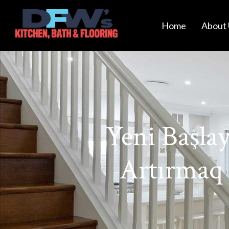
Home
About 
Yeni Başla
Artırmaq 