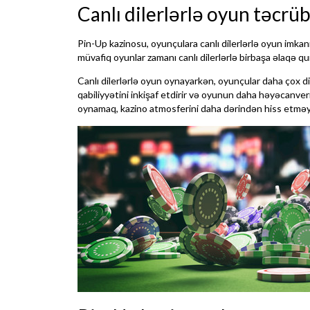
Canlı dilerlərlə oyun təcrü
Pin-Up kazinosu, oyunçulara canlı dilerlərlə oyun imkanı
müvafiq oyunlar zamanı canlı dilerlərlə birbaşa əlaqə qura
Canlı dilerlərlə oyun oynayarkən, oyunçular daha çox diq
qabiliyyətini inkişaf etdirir və oyunun daha həyəcanveric
oynamaq, kazino atmosferini daha dərindən hiss etməyə