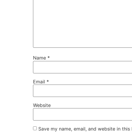
Name
*
Email
*
Website
Save my name, email, and website in this