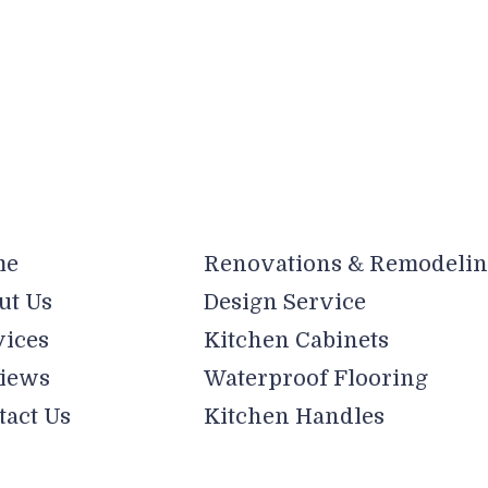
me
Renovations & Remodeli
ut Us
Design Service
vices
Kitchen Cabinets
iews
Waterproof Flooring
tact Us
Kitchen Handles