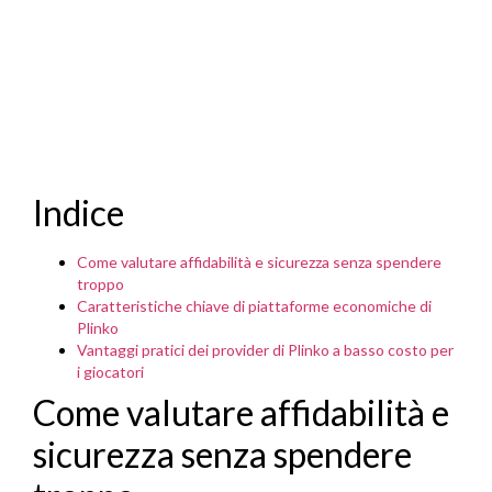
Indice
Come valutare affidabilità e sicurezza senza spendere
troppo
Caratteristiche chiave di piattaforme economiche di
Plinko
Vantaggi pratici dei provider di Plinko a basso costo per
i giocatori
Come valutare affidabilità e
sicurezza senza spendere