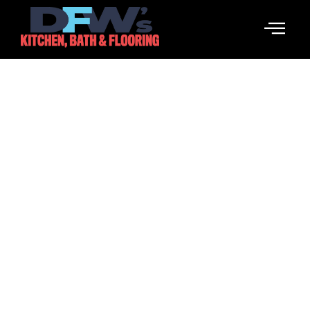
Recensioni Approfondite Dei
Migliori Provider Di Plinko
Online Per Utenti Budget-
Conscious
August 22, 2025