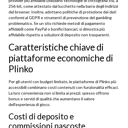
provider più affidabili utilizzano tecnologie di crittografia SSL a
256-bit, come attestato dal lucchetto nella barra degli indirizzi
del browser. Inoltre, adottano politiche di protezione dei dati
conformi al GDPR e strumenti di prevenzione del gambling
problematico. Se un sito richiede metodi di pagamento
affidabili come PayPal o bonifici bancari, si dimostra più
affidabile rispetto a soluzioni di deposito non trasparenti.
Caratteristiche chiave di
piattaforme economiche di
Plinko
Per gli utenti con budget limitato, le piattaforme di Plinko più
accessibili combinano costi contenuti con funzionalità efficaci.
La loro convenienza non si limita ai prezzi; spesso offrono
bonus e servizi di qualità che aumentano il valore
dell’esperienza di gioco.
Costi di deposito e
commissioni nascoste