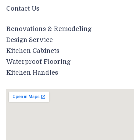
Contact Us
Renovations & Remodeling
Design Service
Kitchen Cabinets
Waterproof Flooring
Kitchen Handles