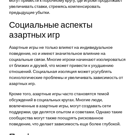
могут привести к порочному кругу, где игроки продолжают
увеличивать ставки, стремясь компенсировать
предыдущие убытки.
Социальные аспекты
азартных игр
Азартные игры не только влияют на индивидуальное
поведение, но и имеют значительное влияние на
социальные связи. Многие игроки начинают изолироваться
от близких и друзей, что может привести к ухудшению
отношений. Социальная изоляция может усугублять
психологические проблемы и увеличивать зависимость от
азартных игр.
Кроме того, азартные игры часто становятся темой
обсуждений в социальных кругах. Многие люди,
вовлеченные в азартные игры, могут создавать сети
поддержки, где делятся опытом и советами. Однако такие
сообщества могут также поощрять рискованное
поведение, что делает зависимость еще более глубокой.