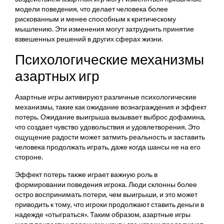
модели поведения, что делает человека более
рискованным и менее способным к критическому
мышлению. Эти изменения могут затруднить принятие
взвешенных решений в других сферах жизни.
Психологические механизмы
азартных игр
Азартные игры активируют различные психологические
механизмы, такие как ожидание вознаграждения и эффект
потерь. Ожидание выигрыша вызывает выброс дофамина,
что создает чувство удовольствия и удовлетворения. Это
ощущение радости может затмить реальность и заставить
человека продолжать играть, даже когда шансы не на его
стороне.
Эффект потерь также играет важную роль в
формировании поведения игрока. Люди склонны более
остро воспринимать потери, чем выигрыши, и это может
приводить к тому, что игроки продолжают ставить деньги в
надежде «отыграться». Таким образом, азартные игры