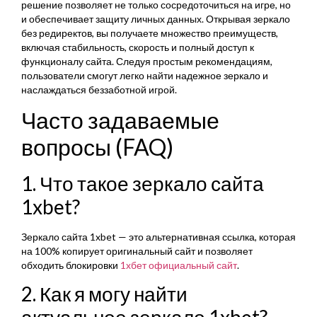
решение позволяет не только сосредоточиться на игре, но
и обеспечивает защиту личных данных. Открывая зеркало
без редиректов, вы получаете множество преимуществ,
включая стабильность, скорость и полный доступ к
функционалу сайта. Следуя простым рекомендациям,
пользователи смогут легко найти надежное зеркало и
наслаждаться беззаботной игрой.
Часто задаваемые
вопросы (FAQ)
1. Что такое зеркало сайта
1xbet?
Зеркало сайта 1xbet — это альтернативная ссылка, которая
на 100% копирует оригинальный сайт и позволяет
обходить блокировки
1хбет официальный сайт
.
2. Как я могу найти