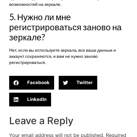
возможностей на зеркале.
5. Нужно ли мне
регистрироваться заново на
зеркале?
Нет, если вы используете зеркала, все ваши данные и
аккаунт сохраняются, и вам не нужно заново
регистрироваться.
Facebook
Twitter
LinkedIn
Leave a Reply
Your email address will not be published.
Required