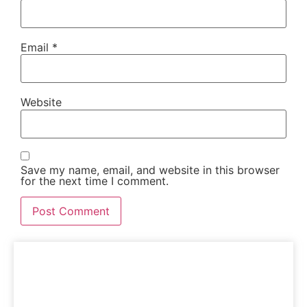
Email
*
Website
Save my name, email, and website in this browser
for the next time I comment.