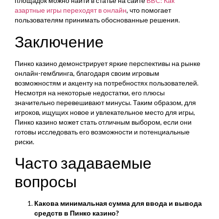
площадок можно найти в статье на сайте
BBC: Как
азартные игры переходят в онлайн
, что помогает
пользователям принимать обоснованные решения.
Заключение
Пинко казино демонстрирует яркие перспективы на рынке
онлайн-гемблинга, благодаря своим игровым
возможностям и акценту на потребностях пользователей.
Несмотря на некоторые недостатки, его плюсы
значительно перевешивают минусы. Таким образом, для
игроков, ищущих новое и увлекательное место для игры,
Пинко казино может стать отличным выбором, если они
готовы исследовать его возможности и потенциальные
риски.
Часто задаваемые
вопросы
Какова минимальная сумма для ввода и вывода
средств в Пинко казино?