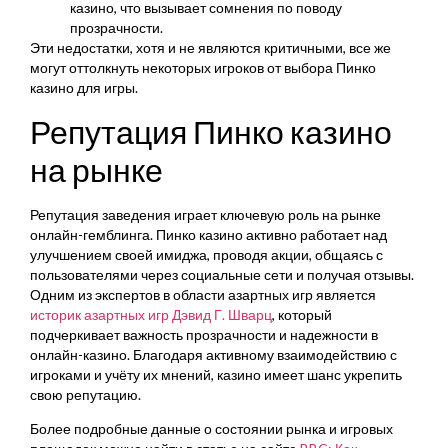
казино, что вызывает сомнения по поводу
прозрачности.
Эти недостатки, хотя и не являются критичными, все же
могут оттолкнуть некоторых игроков от выбора Пинко
казино для игры.
Репутация Пинко казино
на рынке
Репутация заведения играет ключевую роль на рынке
онлайн-гемблинга. Пинко казино активно работает над
улучшением своей имиджа, проводя акции, общаясь с
пользователями через социальные сети и получая отзывы.
Одним из экспертов в области азартных игр является
историк азартных игр Дэвид Г. Шварц
, который
подчеркивает важность прозрачности и надежности в
онлайн-казино. Благодаря активному взаимодействию с
игроками и учёту их мнений, казино имеет шанс укрепить
свою репутацию.
Более подробные данные о состоянии рынка и игровых