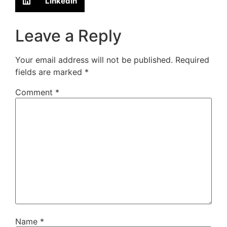
LinkedIn
Leave a Reply
Your email address will not be published.
Required
fields are marked
*
Comment
*
Name
*