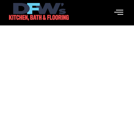
Məsul Oyun Üçün Faydalı
Məsləhət Pin Up Casino
March 22, 2026