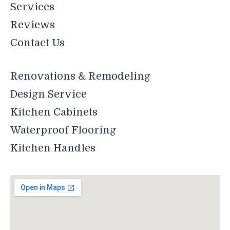
Services
Reviews
Contact Us
Renovations & Remodeling
Design Service
Kitchen Cabinets
Waterproof Flooring
Kitchen Handles