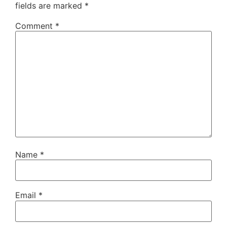
fields are marked
*
Comment
*
Name
*
Email
*