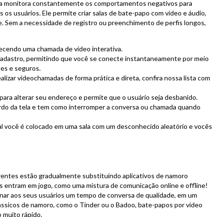
ma monitora constantemente os comportamentos negativos para
 os usuários. Ele permite criar salas de bate-papo com vídeo e áudio,
. Sem a necessidade de registro ou preenchimento de perfis longos,
erecendo uma chamada de vídeo interativa.
 cadastro, permitindo que você se conecte instantaneamente por meio
tes e seguros.
lizar videochamadas de forma prática e direta, confira nossa lista com
para alterar seu endereço e permite que o usuário seja desbanido.
rdo da tela e tem como interromper a conversa ou chamada quando
ual você é colocado em uma sala com um desconhecido aleatório e vocês
entes estão gradualmente substituindo aplicativos de namoro
os entram em jogo, como uma mistura de comunicação online e offline!
onar aos seus usuários um tempo de conversa de qualidade, em um
lássicos de namoro, como o Tinder ou o Badoo, bate-papos por vídeo
 muito rápido.