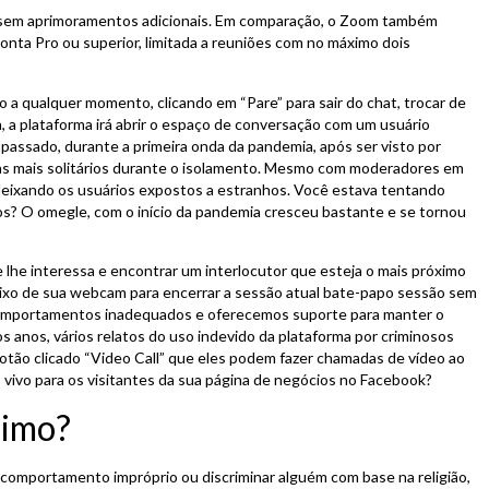
sem aprimoramentos adicionais. Em comparação, o Zoom também
onta Pro ou superior, limitada a reuniões com no máximo dois
 a qualquer momento, clicando em “Pare” para sair do chat, trocar de
, a plataforma irá abrir o espaço de conversação com um usuário
 passado, durante a primeira onda da pandemia, após ser visto por
 dias mais solitários durante o isolamento. Mesmo com moderadores em
r, deixando os usuários expostos a estranhos. Você estava tentando
? O omegle, com o início da pandemia cresceu bastante e se tornou
e lhe interessa e encontrar um interlocutor que esteja o mais próximo
baixo de sua webcam para encerrar a sessão atual bate-papo sessão sem
 comportamentos inadequados e oferecemos suporte para manter o
 anos, vários relatos do uso indevido da plataforma por criminosos
tão clicado “Video Call” que eles podem fazer chamadas de vídeo ao
o vivo para os visitantes da sua página de negócios no Facebook?
nimo?
m comportamento impróprio ou discriminar alguém com base na religião,