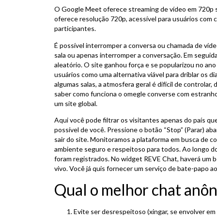
O Google Meet oferece streaming de vídeo em 720p 
oferece resolução 720p, acessível para usuários com c
participantes.
É possível interromper a conversa ou chamada de vídeo
sala ou apenas interromper a conversação. Em seguida
aleatório. O site ganhou força e se popularizou no ano
usuários como uma alternativa viável para driblar os
algumas salas, a atmosfera geral é difícil de controla
saber como funciona o omegle converse com estranhos
um site global.
Aqui você pode filtrar os visitantes apenas do país qu
possível de você. Pressione o botão “Stop” (Parar) a
sair do site. Monitoramos a plataforma em busca de
ambiente seguro e respeitoso para todos. Ao longo dos
foram registrados. No widget REVE Chat, haverá um bo
vivo. Você já quis fornecer um serviço de bate-papo a
Qual o melhor chat anô
Evite ser desrespeitoso (xingar, se envolver e