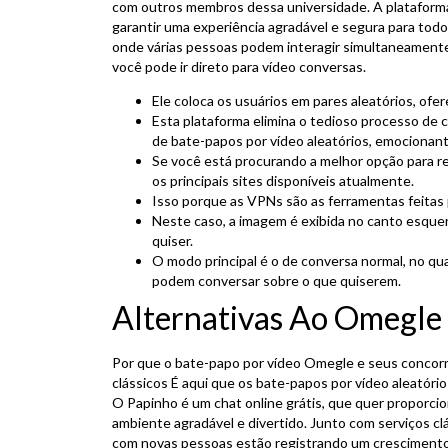
com outros membros dessa universidade. A platafor
garantir uma experiência agradável e segura para todos
onde várias pessoas podem interagir simultaneamente
você pode ir direto para vídeo conversas.
Ele coloca os usuários em pares aleatórios, of
Esta plataforma elimina o tedioso processo de
de bate-papos por vídeo aleatórios, emocionan
Se você está procurando a melhor opção para rea
os principais sites disponíveis atualmente.
Isso porque as VPNs são as ferramentas feitas 
Neste caso, a imagem é exibida no canto esque
quiser.
O modo principal é o de conversa normal, no q
podem conversar sobre o que quiserem.
Alternativas Ao Omegle
Por que o bate-papo por vídeo Omegle e seus concorr
clássicos É aqui que os bate-papos por vídeo aleatóri
O Papinho é um chat online grátis, que quer proporci
ambiente agradável e divertido. Junto com serviços c
com novas pessoas estão registrando um crescimento