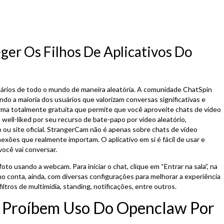
er Os Filhos De Aplicativos Do
rios de todo o mundo de maneira aleatória. A comunidade ChatSpin
ndo a maioria dos usuários que valorizam conversas significativas e
rma totalmente gratuita que permite que você aproveite chats de vídeo
é well-liked por seu recurso de bate-papo por vídeo aleatório,
o ou site oficial. StrangerCam não é apenas sobre chats de vídeo
onexões que realmente importam. O aplicativo em si é fácil de usar e
ocê vai conversar.
foto usando a webcam. Para iniciar o chat, clique em “Entrar na sala”, na
nho conta, ainda, com diversas configurações para melhorar a experiência
filtros de multimídia, standing, notificações, entre outros.
a Proíbem Uso Do Openclaw Por