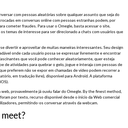
onversar com pessoas aleatórias sobre qualquer assunto que seja do
 trocadas em conversas online com pessoas estranhas podem, por
ra cometer fraudes. Para usar o Omegle, basta acessar o site,
ir os temas de interesse para ser direcionado a chats com usuários que
e divertir e aproveitar de muitas maneiras interessantes. Seu design
adável onde cada usuário possa se expressar livremente e encontrar
fascinantes que você pode conhecer aleatoriamente, quer esteja
e de atividades para quebrar o gelo, jogue e interaja com pessoas de
que preferem não se expor em chamadas de vídeo podem recorrer a
ório, em tradução livre), disponível para Android. A plataforma
iOS).
 web, provavelmente já ouviu falar do Omegle. By the finest method,
i foram por texto, recurso disponível desde o início da Web comercial
utilizadores, permitindo-os conversar através da webcam.
u meet?