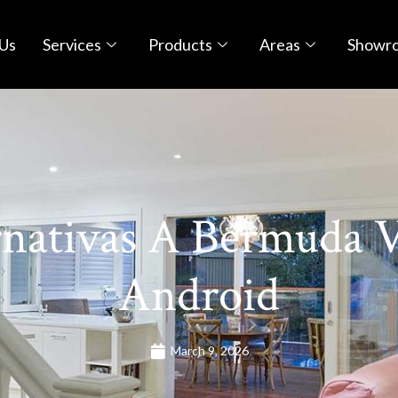
Us
Services
Products
Areas
Showr
rnativas A Bermuda V
Android
March 9, 2026