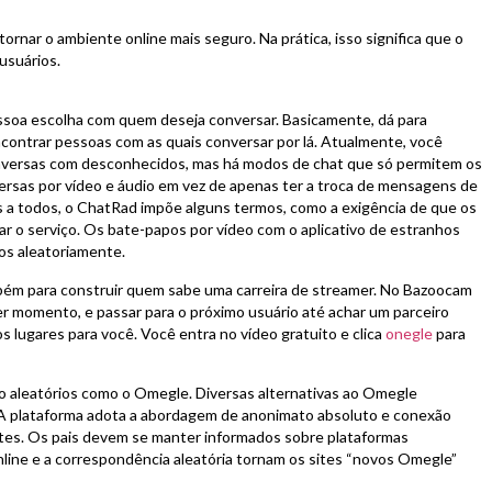
nar o ambiente online mais seguro. Na prática, isso significa que o
usuários.
ssoa escolha com quem deseja conversar. Basicamente, dá para
contrar pessoas com as quais conversar por lá. Atualmente, você
conversas com desconhecidos, mas há modos de chat que só permitem os
nversas por vídeo e áudio em vez de apenas ter a troca de mensagens de
s a todos, o ChatRad impõe alguns termos, como a exigência de que os
r o serviço. Os bate-papos por vídeo com o aplicativo de estranhos
os aleatoriamente.
mbém para construir quem sabe uma carreira de streamer. No Bazoocam
er momento, e passar para o próximo usuário até achar um parceiro
s lugares para você. Você entra no vídeo gratuito e clica
onegle
para
po aleatórios como o Omegle. Diversas alternativas ao Omegle
 A plataforma adota a abordagem de anonimato absoluto e conexão
entes. Os pais devem se manter informados sobre plataformas
ine e a correspondência aleatória tornam os sites “novos Omegle”