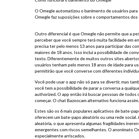
O Omegle automatizou o banimento de usuários para tor
Omegle faz suposições sobre o comportamentos dos 
Outro diferencial é que Omegle não permite que a pe
perceber que você sempre terá muita facilidade em en
precisa ter pelo menos 13 anos para participar das 
maiores de 18 anos. Isso inclui a possibilidade de co
texto. Diferentemente de muitos outros sites aberto
usuários tenham pelo menos 18 anos de idade para usa
permitirão que você converse com diferentes indivídu
Você pode usar o app não só para se divertir, mas ta
você tem a possibilidade de parar a conversa a qualqu
authorized. O app então irá buscar pessoas de todos o
começar. O chat Bazoocam alternativo funciona assim.
Estes são os 6 mais populares aplicativos de bate-pa
oferecem um bate-papo aleatório ou uma rede social.
aleatória, o que apresenta algumas fragilidades iner
emergentes com riscos semelhantes. O anonimato Onl
especialmente arriscados.