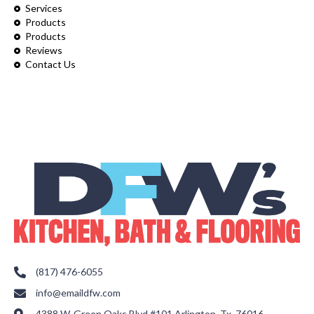
Services
Products
Products
Reviews
Contact Us
(817) 476-6055
info@emaildfw.com
4388 W. Green Oaks Blvd #101 Arlington, Tx. 76016