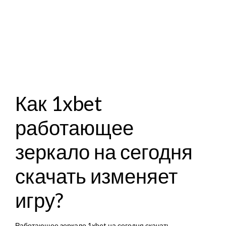
Как 1xbet
работающее
зеркало на сегодня
скачать изменяет
игру?
Работающее зеркало 1xbet на сегодня скачать