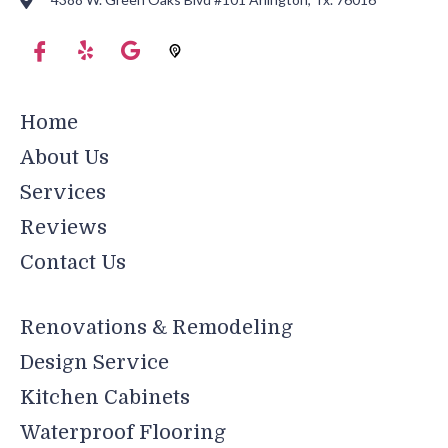
Home
About Us
Services
Reviews
Contact Us
Renovations & Remodeling
Design Service
Kitchen Cabinets
Waterproof Flooring