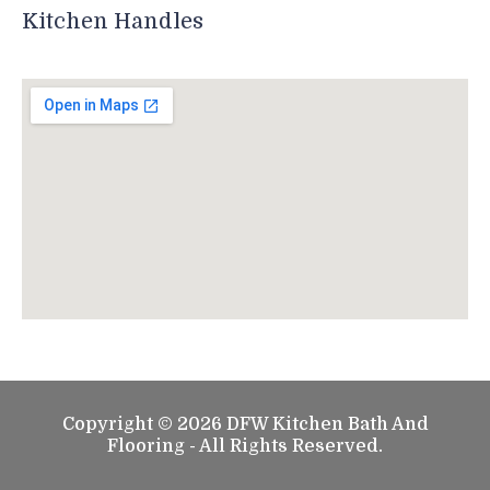
Kitchen Handles
Copyright © 2026 DFW Kitchen Bath And
Flooring - All Rights Reserved.