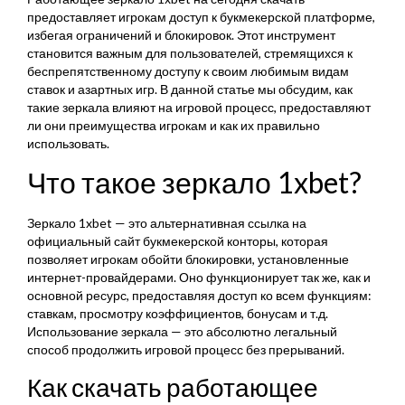
предоставляет игрокам доступ к букмекерской платформе,
избегая ограничений и блокировок. Этот инструмент
становится важным для пользователей, стремящихся к
беспрепятственному доступу к своим любимым видам
ставок и азартных игр. В данной статье мы обсудим, как
такие зеркала влияют на игровой процесс, предоставляют
ли они преимущества игрокам и как их правильно
использовать.
Что такое зеркало 1xbet?
Зеркало 1xbet — это альтернативная ссылка на
официальный сайт букмекерской конторы, которая
позволяет игрокам обойти блокировки, установленные
интернет-провайдерами. Оно функционирует так же, как и
основной ресурс, предоставляя доступ ко всем функциям:
ставкам, просмотру коэффициентов, бонусам и т.д.
Использование зеркала — это абсолютно легальный
способ продолжить игровой процесс без прерываний.
Как скачать работающее