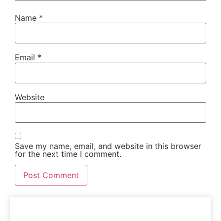
Name
*
Email
*
Website
Save my name, email, and website in this browser
for the next time I comment.