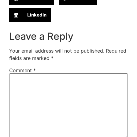
LinkedIn
Leave a Reply
Your email address will not be published.
Required
fields are marked
*
Comment
*