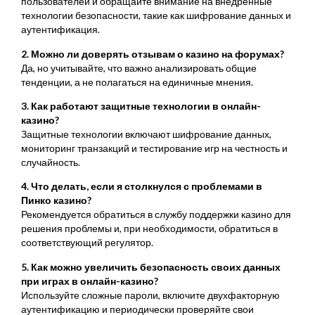
пользователей и обращайте внимание на внедренные
технологии безопасности, такие как шифрование данных и
аутентификация.
2. Можно ли доверять отзывам о казино на форумах?
Да, но учитывайте, что важно анализировать общие
тенденции, а не полагаться на единичные мнения.
3. Как работают защитные технологии в онлайн-
казино?
Защитные технологии включают шифрование данных,
мониторинг транзакций и тестирование игр на честность и
случайность.
4. Что делать, если я столкнулся с проблемами в
Пинко казино?
Рекомендуется обратиться в службу поддержки казино для
решения проблемы и, при необходимости, обратиться в
соответствующий регулятор.
5. Как можно увеличить безопасность своих данных
при играх в онлайн-казино?
Используйте сложные пароли, включите двухфакторную
аутентификацию и периодически проверяйте свои