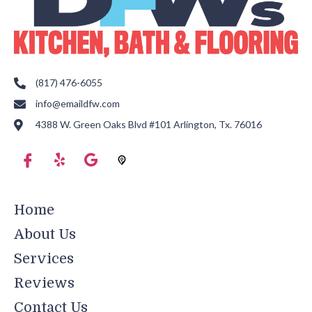
(817) 476-6055
info@emaildfw.com
4388 W. Green Oaks Blvd #101 Arlington, Tx. 76016
Home
About Us
Services
Reviews
Contact Us