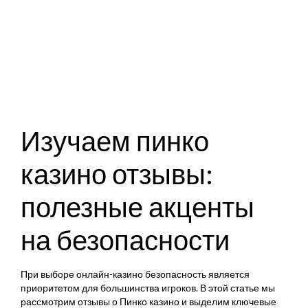
Изучаем пинко
казино отзывы:
полезные акценты
на безопасности
При выборе онлайн-казино безопасность является
приоритетом для большинства игроков. В этой статье мы
рассмотрим отзывы о Пинко казино и выделим ключевые