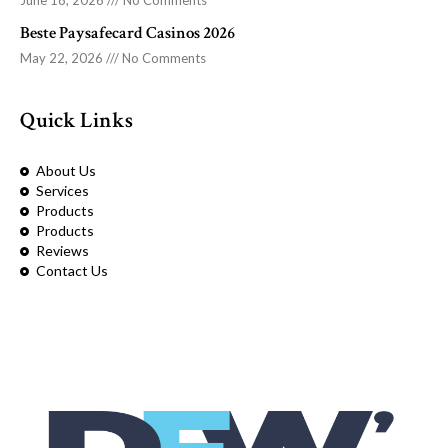
June 18, 2026
No Comments
Beste Paysafecard Casinos 2026
May 22, 2026
No Comments
Quick Links
About Us
Services
Products
Products
Reviews
Contact Us