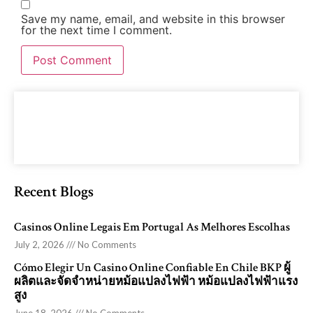
Save my name, email, and website in this browser
for the next time I comment.
Recent Blogs
Casinos Online Legais Em Portugal As Melhores Escolhas
July 2, 2026
No Comments
Cómo Elegir Un Casino Online Confiable En Chile BKP ผู้
ผลิตและจัดจำหน่ายหม้อแปลงไฟฟ้า หม้อแปลงไฟฟ้าแรง
สูง