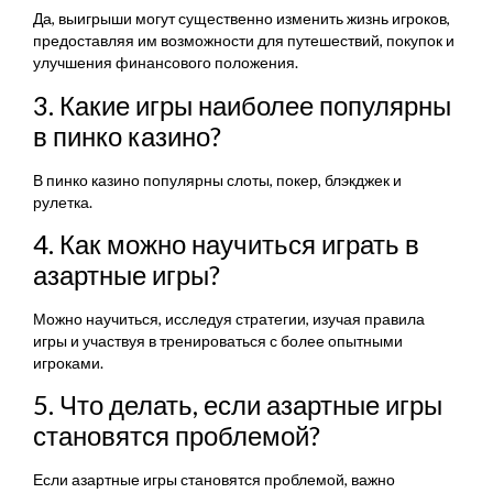
Да, выигрыши могут существенно изменить жизнь игроков,
предоставляя им возможности для путешествий, покупок и
улучшения финансового положения.
3. Какие игры наиболее популярны
в пинко казино?
В пинко казино популярны слоты, покер, блэкджек и
рулетка.
4. Как можно научиться играть в
азартные игры?
Можно научиться, исследуя стратегии, изучая правила
игры и участвуя в тренироваться с более опытными
игроками.
5. Что делать, если азартные игры
становятся проблемой?
Если азартные игры становятся проблемой, важно