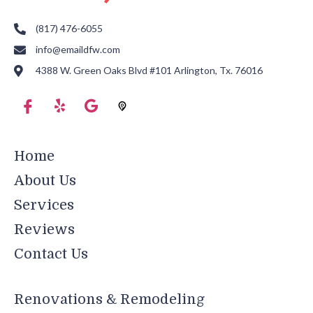
(817) 476-6055
info@emaildfw.com
4388 W. Green Oaks Blvd #101 Arlington, Tx. 76016
Home
About Us
Services
Reviews
Contact Us
Renovations & Remodeling