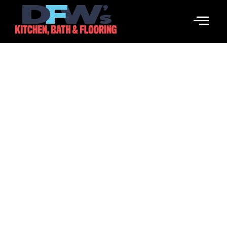
История Успеха Игроков
На Пинко Казино
Официальный Сайт
March 21, 2026