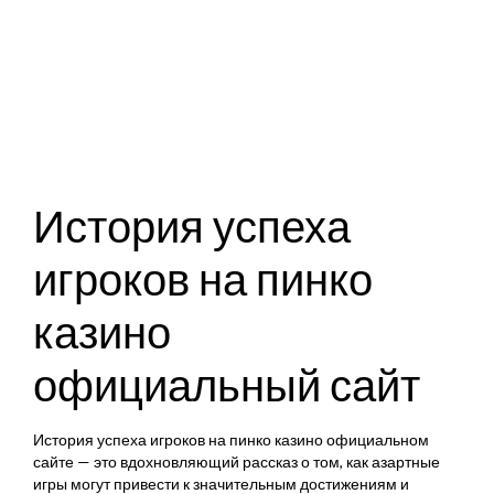
История успеха
игроков на пинко
казино
официальный сайт
История успеха игроков на пинко казино официальном
сайте — это вдохновляющий рассказ о том, как азартные
игры могут привести к значительным достижениям и