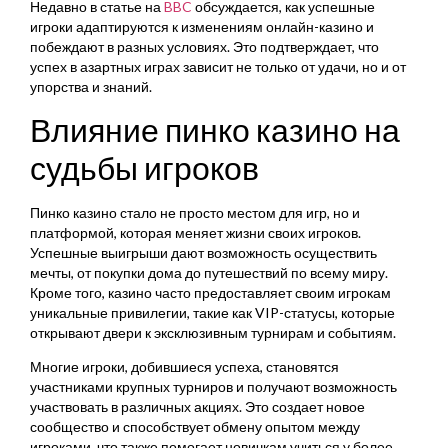
Недавно в статье на
BBC
обсуждается, как успешные
игроки адаптируются к изменениям онлайн-казино и
побеждают в разных условиях. Это подтверждает, что
успех в азартных играх зависит не только от удачи, но и от
упорства и знаний.
Влияние пинко казино на
судьбы игроков
Пинко казино стало не просто местом для игр, но и
платформой, которая меняет жизни своих игроков.
Успешные выигрыши дают возможность осуществить
мечты, от покупки дома до путешествий по всему миру.
Кроме того, казино часто предоставляет своим игрокам
уникальные привилегии, такие как VIP-статусы, которые
открывают двери к эксклюзивным турнирам и событиям.
Многие игроки, добившиеся успеха, становятся
участниками крупных турниров и получают возможность
участвовать в различных акциях. Это создает новое
сообщество и способствует обмену опытом между
игроками, что также помогает новичкам учиться у более