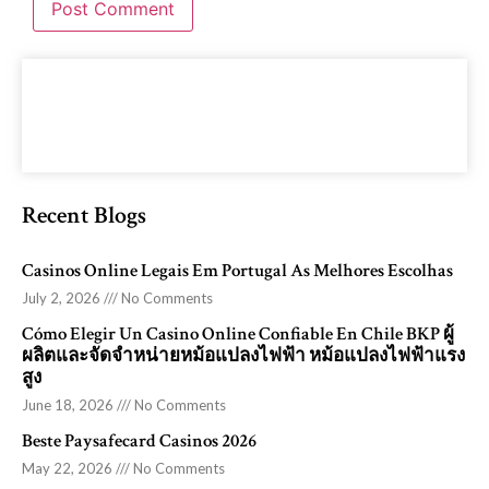
Recent Blogs
Casinos Online Legais Em Portugal As Melhores Escolhas
July 2, 2026
No Comments
Cómo Elegir Un Casino Online Confiable En Chile BKP ผู้
ผลิตและจัดจำหน่ายหม้อแปลงไฟฟ้า หม้อแปลงไฟฟ้าแรง
สูง
June 18, 2026
No Comments
Beste Paysafecard Casinos 2026
May 22, 2026
No Comments