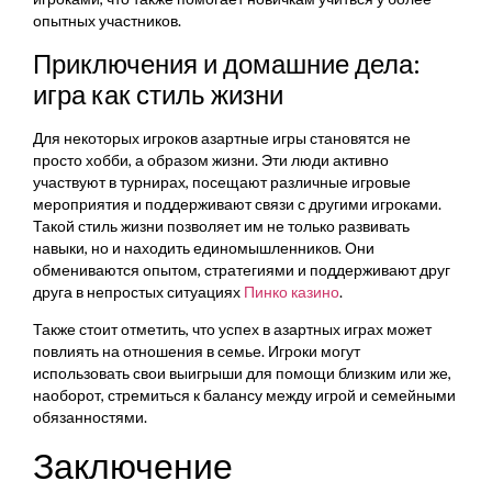
опытных участников.
Приключения и домашние дела:
игра как стиль жизни
Для некоторых игроков азартные игры становятся не
просто хобби, а образом жизни. Эти люди активно
участвуют в турнирах, посещают различные игровые
мероприятия и поддерживают связи с другими игроками.
Такой стиль жизни позволяет им не только развивать
навыки, но и находить единомышленников. Они
обмениваются опытом, стратегиями и поддерживают друг
друга в непростых ситуациях
Пинко казино
.
Также стоит отметить, что успех в азартных играх может
повлиять на отношения в семье. Игроки могут
использовать свои выигрыши для помощи близким или же,
наоборот, стремиться к балансу между игрой и семейными
обязанностями.
Заключение