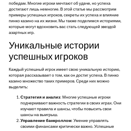
победам. Многие игроки мечтают об удаче, но успеха
достигают лишь немногие. В этой статье мы рассмотрим
примеры успешных игроков, секреты их успеха и влияние
пинко казино на их жизни. Мы также поделимся историями,
которые могут вдохновить вас стать следующей звездой
азартных игр.
Уникальные истории
успешных игроков
Каждый успешный игрок имеет свою уникальную историю,
которая рассказывает о том, как он достиг успеха. В пинко
казино множество таких примеров. Среди них можно
выделить:
Стратегия и анализ
: Многие успешные игроки
подчеркивают важность стратегии в своих играх. Они
изучают правила и шансы, чтобы повысить свои
шансы на выигрыш.
Управление банкроллом
: Умение управлять
своими финансами критически важно. Успешные