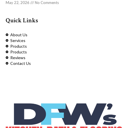
May 22, 2026
No Comments
Quick Links
About Us
Services
Products
Products
Reviews
Contact Us