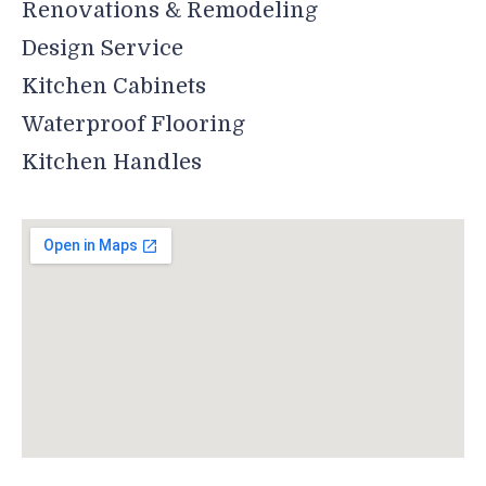
Renovations & Remodeling
Design Service
Kitchen Cabinets
Waterproof Flooring
Kitchen Handles