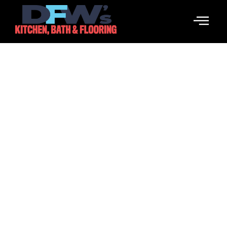
Исследуем Пин-Ап
Казино Зеркало:
Регистрация, Вход И
Возможности Аккаунта
March 6, 2026