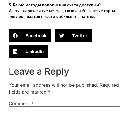
5. Какие методы пополнения счета доступны?
Доступны различные методы, включая банковские карты,
электронные кошельки и мобильные платежи.
Facebook
Twitter
LinkedIn
Leave a Reply
Your email address will not be published.
Required
fields are marked
*
Comment
*