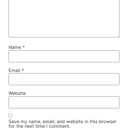
Name
*
Email
*
Website
Save my name, email, and website in this browser
for the next time I comment.