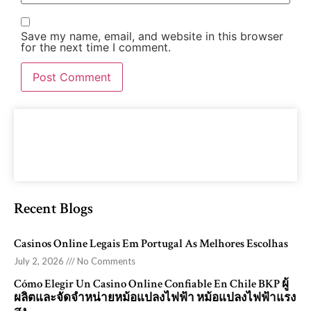
Save my name, email, and website in this browser
for the next time I comment.
Recent Blogs
Casinos Online Legais Em Portugal As Melhores Escolhas
July 2, 2026
No Comments
Cómo Elegir Un Casino Online Confiable En Chile BKP ผู้
ผลิตและจัดจำหน่ายหม้อแปลงไฟฟ้า หม้อแปลงไฟฟ้าแรง