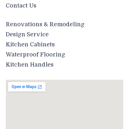
Contact Us
Renovations & Remodeling
Design Service
Kitchen Cabinets
Waterproof Flooring
Kitchen Handles