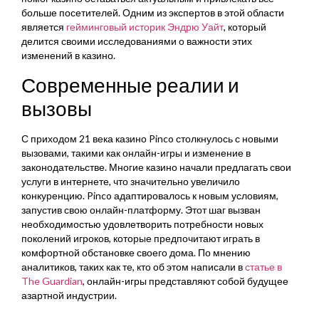
больше посетителей. Одним из экспертов в этой области
является
гейминговый историк Эндрю Уайт
, который
делится своими исследованиями о важности этих
изменений в казино.
Современные реалии и
вызовы
С приходом 21 века казино Pinco столкнулось с новыми
вызовами, такими как онлайн-игры и изменение в
законодательстве. Многие казино начали предлагать свои
услуги в интернете, что значительно увеличило
конкуренцию. Pinco адаптировалось к новым условиям,
запустив свою онлайн-платформу. Этот шаг вызван
необходимостью удовлетворить потребности новых
поколений игроков, которые предпочитают играть в
комфортной обстановке своего дома. По мнению
аналитиков, таких как те, кто об этом написали в
статье в
The Guardian
, онлайн-игры представляют собой будущее
азартной индустрии.