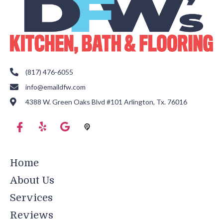
(817) 476-6055
info@emaildfw.com
4388 W. Green Oaks Blvd #101 Arlington, Tx. 76016
Home
About Us
Services
Reviews