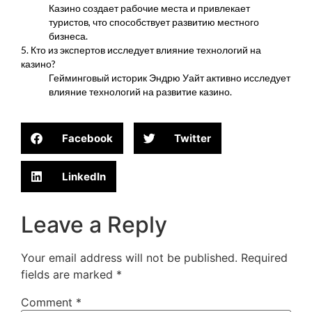
Казино создает рабочие места и привлекает
туристов, что способствует развитию местного
бизнеса.
5. Кто из экспертов исследует влияние технологий на
казино?
Гейминговый историк Эндрю Уайт активно исследует
влияние технологий на развитие казино.
Facebook
Twitter
LinkedIn
Leave a Reply
Your email address will not be published.
Required
fields are marked
*
Comment
*