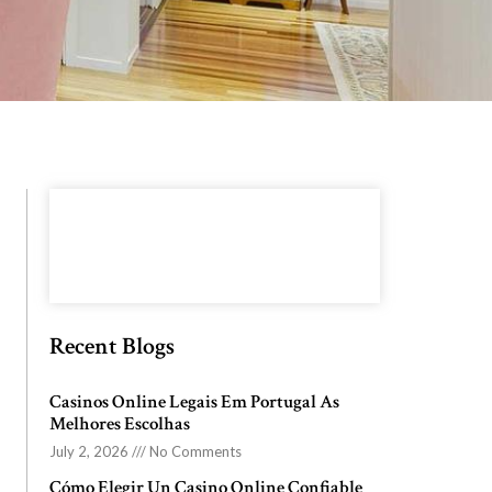
Recent Blogs
Casinos Online Legais Em Portugal As
Melhores Escolhas
July 2, 2026
No Comments
Cómo Elegir Un Casino Online Confiable