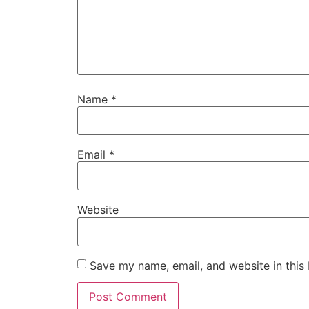
Name
*
Email
*
Website
Save my name, email, and website in this