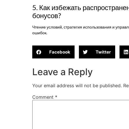
5. Как избежать распростран
бонусов?
Чтение условий, стратегия использования и упра
ошибок.
Facebook
Twitter
Leave a Reply
Your email address will not be published.
Re
Comment
*