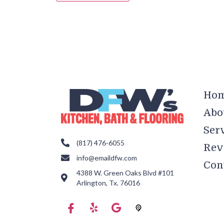
Ho
Abo
Ser
(817) 476-6055
Rev
info@emaildfw.com
Con
4388 W. Green Oaks Blvd #101
Arlington, Tx. 76016