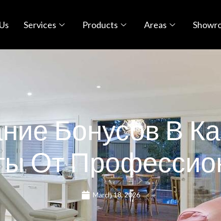
Us
Services
Products
Areas
Showr
ние Бонусов В Ка
ты От Профессио
March 18, 2026