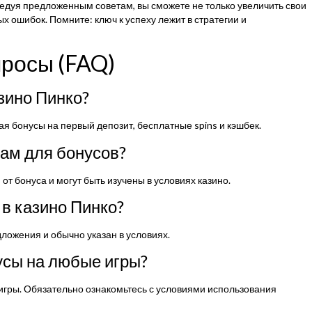
едуя предложенным советам, вы сможете не только увеличить свои
 ошибок. Помните: ключ к успеху лежит в стратегии и
росы (FAQ)
азино Пинко?
я бонусы на первый депозит, бесплатные spins и кэшбек.
кам для бонусов?
от бонуса и могут быть изучены в условиях казино.
 в казино Пинко?
дложения и обычно указан в условиях.
нусы на любые игры?
игры. Обязательно ознакомьтесь с условиями использования