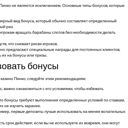
 Пинко не является исключением. Основные типы бонусов, которые
ярный вид бонуса, который обычно составляет определенный
ый раз.
игрокам вращать барабаны слотов без необходимости делать
тв, что снижает риски игроков.
но предлагают специальные награды для постоянных клиентов,
 их на бонусы или призы.
зовать бонусы
 казино Пинко, следуйте этим рекомендациям:
, важно ознакомиться с его условиями, чтобы избежать
то бонусы требуют выполнения определенных условий по ставкам,
х не изучить заранее.
мер, первые депозиты лучше использовать на менее волатильных
ть срок действия; если вы не используете их вовремя, они могут