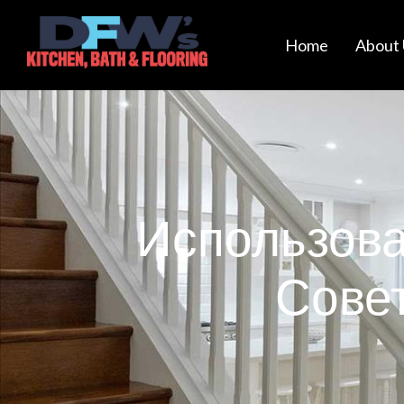
Home
About 
Использова
Сове