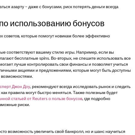
ться азарту – даже с бонусами, риск потерять деньги всегда
по использованию бонусов
 советов, которые помогут новикам более эффективно
рые соответствуют вашему стилю игры. Например, если вы
агают бесплатные spins. Во-вторых, не спешите использовать все
могает лучше контролировать свои финансы и позволяет учиться
азличными акциями и предложениями, которые могут быть доступны
и возможностями.
ксперт Джон Доу
, рекомендуют всегда исследовать рынок и следить
 как правила могут быстро меняться. Также полезным будет
нной статьей от Reuters о пользе бонусов
, где подробно
зможные риски.
осто возможность увеличить свой банкролл, но и шанс научиться