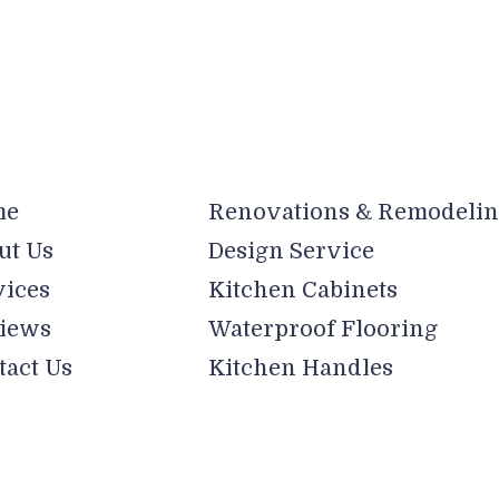
me
Renovations & Remodeli
ut Us
Design Service
vices
Kitchen Cabinets
iews
Waterproof Flooring
tact Us
Kitchen Handles