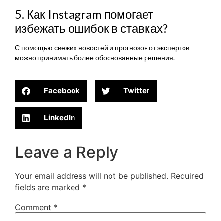
5. Как Instagram помогает
избежать ошибок в ставках?
С помощью свежих новостей и прогнозов от экспертов
можно принимать более обоснованные решения.
Facebook
Twitter
LinkedIn
Leave a Reply
Your email address will not be published.
Required
fields are marked
*
Comment
*