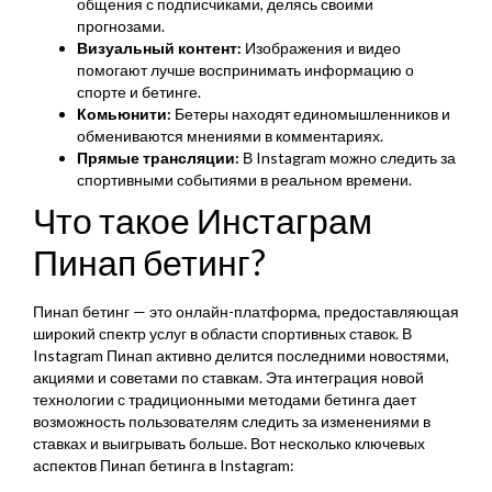
общения с подписчиками, делясь своими
прогнозами.
Визуальный контент:
Изображения и видео
помогают лучше воспринимать информацию о
спорте и бетинге.
Комьюнити:
Бетеры находят единомышленников и
обмениваются мнениями в комментариях.
Прямые трансляции:
В Instagram можно следить за
спортивными событиями в реальном времени.
Что такое Инстаграм
Пинап бетинг?
Пинап бетинг — это онлайн-платформа, предоставляющая
широкий спектр услуг в области спортивных ставок. В
Instagram Пинап активно делится последними новостями,
акциями и советами по ставкам. Эта интеграция новой
технологии с традиционными методами бетинга дает
возможность пользователям следить за изменениями в
ставках и выигрывать больше. Вот несколько ключевых
аспектов Пинап бетинга в Instagram: