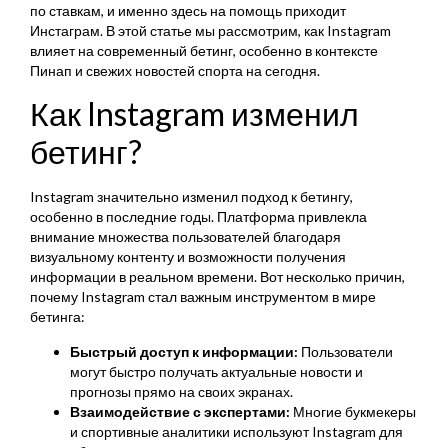
по ставкам, и именно здесь на помощь приходит
Инстаграм. В этой статье мы рассмотрим, как Instagram
влияет на современный бетинг, особенно в контексте
Пинап и свежих новостей спорта на сегодня.
Как Instagram изменил
бетинг?
Instagram значительно изменил подход к бетингу,
особенно в последние годы. Платформа привлекла
внимание множества пользователей благодаря
визуальному контенту и возможности получения
информации в реальном времени. Вот несколько причин,
почему Instagram стал важным инструментом в мире
бетинга:
Быстрый доступ к информации:
Пользователи
могут быстро получать актуальные новости и
прогнозы прямо на своих экранах.
Взаимодействие с экспертами:
Многие букмекеры
и спортивные аналитики используют Instagram для