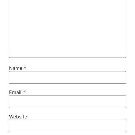
Name
*
Email
*
Website