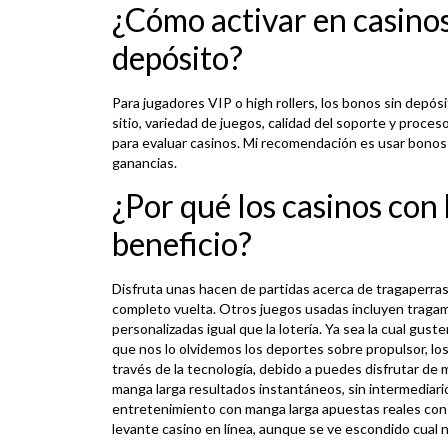
¿Cómo activar en casinos
depósito?
Para jugadores VIP o high rollers, los bonos sin depós
sitio, variedad de juegos, calidad del soporte y proces
para evaluar casinos. Mi recomendación es usar bonos 
ganancias.
¿Por qué los casinos con
beneficio?
Disfruta unas hacen de partidas acerca de tragaperras
completo vuelta. Otros juegos usadas incluyen traga
personalizadas igual que la lotería. Ya sea la cual gust
que nos lo olvidemos los deportes sobre propulsor, lo
través de la tecnología, debido a puedes disfrutar de
manga larga resultados instantáneos, sin intermediar
entretenimiento con manga larga apuestas reales con m
levante casino en línea, aunque se ve escondido cual 