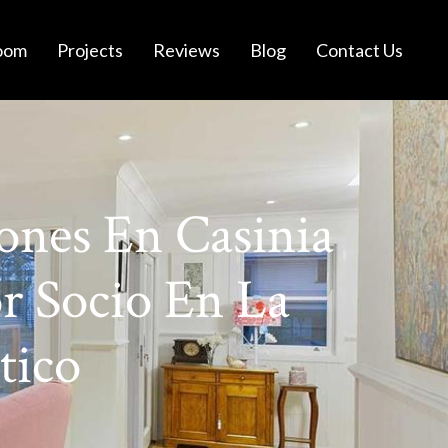
oom
Projects
Reviews
Blog
Contact Us
ones En Casinia
r Socio En La
tico