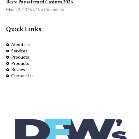
Beste Paysafecard Casinos 2026
May 22, 2026
No Comments
Quick Links
About Us
Services
Products
Products
Reviews
Contact Us