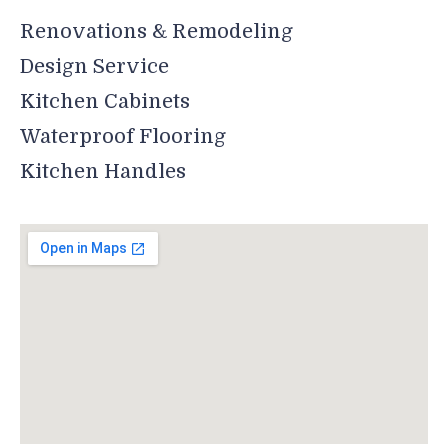
Renovations & Remodeling
Design Service
Kitchen Cabinets
Waterproof Flooring
Kitchen Handles