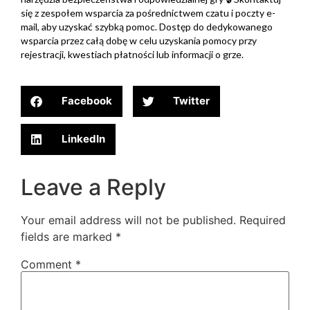
się z zespołem wsparcia za pośrednictwem czatu i poczty e-
mail, aby uzyskać szybką pomoc. Dostęp do dedykowanego
wsparcia przez całą dobę w celu uzyskania pomocy przy
rejestracji, kwestiach płatności lub informacji o grze.
Facebook
Twitter
LinkedIn
Leave a Reply
Your email address will not be published.
Required
fields are marked
*
Comment
*