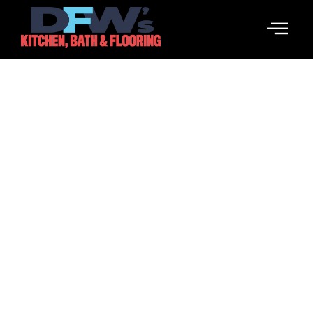
450 Bonusu Powitalnego +
250 Darmowych Spinów
April 23, 2024