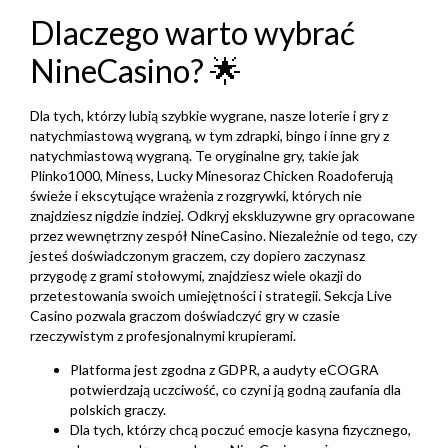
Dlaczego warto wybrać
NineCasino? 🌟
Dla tych, którzy lubią szybkie wygrane, nasze loterie i gry z
natychmiastową wygraną, w tym zdrapki, bingo i inne gry z
natychmiastową wygraną. Te oryginalne gry, takie jak
Plinko1000, Miness, Lucky Minesoraz Chicken Roadoferują
świeże i ekscytujące wrażenia z rozgrywki, których nie
znajdziesz nigdzie indziej. Odkryj ekskluzywne gry opracowane
przez wewnętrzny zespół NineCasino. Niezależnie od tego, czy
jesteś doświadczonym graczem, czy dopiero zaczynasz
przygodę z grami stołowymi, znajdziesz wiele okazji do
przetestowania swoich umiejętności i strategii. Sekcja Live
Casino pozwala graczom doświadczyć gry w czasie
rzeczywistym z profesjonalnymi krupierami.
Platforma jest zgodna z GDPR, a audyty eCOGRA
potwierdzają uczciwość, co czyni ją godną zaufania dla
polskich graczy.
Dla tych, którzy chcą poczuć emocje kasyna fizycznego,