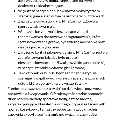
ale z wygodą gry w domu, NineCasino na żywo z
dealerem to idealne miejsce.
Większość naszych bonusów można wykorzystać w
szerokiej gamie gier, w tym na automatach i zdrapkach.
Zaproś znajomych do gry w NineCasino i zdobywaj
nagrody, gdy awansują.
W naszym kasyno znajdziesz tysiące gier od
renomowanych dostawców oprogramowania, które
łączą nowoczesną grafikę, dynamiczną mechanikę oraz
wysoką jakość wykonania.
Założenie konta i zalogowanie się w NineCasino zostało
zaprojektowane tak, aby było proste i
nieskomplikowane, umożliwiając szybkie zanurzenie się
w naszym szerokim wyborze gier i promocji.
Jako członek klubu VIP będziesz mógł cieszyć się
szeregiem wyjątkowych korzyści i spersonalizowanych
usług, które poprawią twoje wrażenia z gry.
Freebet jest ważny przez trzy dni, co daje więcej możliwości
obstawiania i wygrywania. Oferujemy różnorodne promocje,
dzięki którym zakłady sportowe będą jeszcze bardziej
satysfakcjonujące. Niezależnie od tego, czy jesteś fanem piłki
nożnej, koszykówki, tenisa czy eSportu, nasz bukmacher
zapewnia ekscytujące i dynamiczne wrażenia z zakładów.