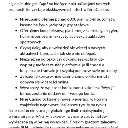
się o nie ubiegać. Bądź na bieżąco z aktualizacjami naszych
promocji i korzystaj z ekskluzywnych ofert w NineCasino.
NineCasino oferuje ponad 6000 gier, w tym automaty,
kasyno na żywo, jackpoty i gry stołowe.
Oferujemy kompleksową platformę z szeroką gamą gier,
hojnymi bonusami i ekscytującą sekcją zakładów
sportowych.
Czytaj dalej, aby dowiedzieć się więcej o naszych
aktualnych bonusach i jak się o nie ubiegać.
Niezależnie od tego, czy dokonujesz wpłaty, czy
wypłaty, możesz zaufać platformie, jeśli chodzi o
bezpieczne transakcje i szybką pomoc w razie potrzeby.
Założenie konta w nine casino zajmuje kilka minut i
odbywa się w całości online.
Wystarczy, że wpiszesz kod kuponu, klikniesz “Wyślij” i
bonus zostanie dodany do Twojego konta.
Nine Casino to kasyno nowej generacji, w którym
znajdziecie najnowsze i najlepsze tytuły na rynku.
Nine casino nie stosuje globalnego limitu maksymalnej
wygranej z gier RNG — jackpoty i wygrane z automatów
wypłacane są w pełnej wysokości. Polskim graczom zalecamy
wybór PLN — eliminuje to koszty przewalutowania przy każdej