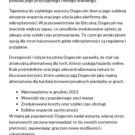
powodu jego przystępnego i miłego brandingu.
Tajemnica do szybkiego wzrostu Dogecoin tkwi w jego solidnej
obszarze wsparcia oraz jego użycia jako platformy dla
mikropłatności. W przeciwieństwie do Bitcoina, Dogecoin ma
znacznie większy zapas, co umożliwia zredukowane opłaty za
zakupy oraz szybki czas przetwarzania. To czyni go atrakcyjnym
opcją dla stron kasynowych gdzie mikropłatności są regularne i
pożądane.
Dostępność i niższe kosztów Dogecoin sprawiły, że stał się
atrakcyjną alternatywą dla tych, którzy szukają hazardu online.
Brak pośredników oraz jego zdecentralizowana natura to
kluczowe korzyści, które umieszczają Dogecoin jako realną
alternatywę dla bardziej konwencjonalnych pieniędzy w grach.
Wprowadzony w grudniu 2013
Wywodzi się z popularnego sieci mema
Zredukowane koszty oraz szybki czas obsługi
Solidne wsparcie społeczności
W miarę jak popularność Dogecoin nadal wzrasta, więcej stron
kasynowych zaczyna wprowadzać to do swoich systemów
płatności, zapewniając graczom nowe możliwości i
udogodnienia.