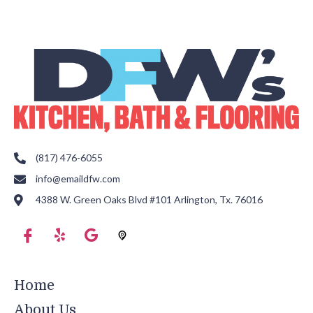
(817) 476-6055
info@emaildfw.com
4388 W. Green Oaks Blvd #101 Arlington, Tx. 76016
Home
About Us