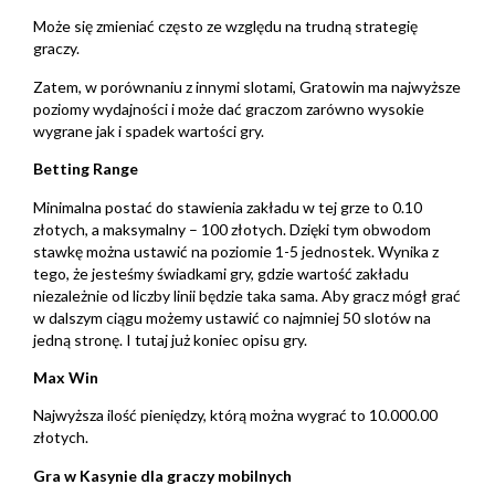
Może się zmieniać często ze względu na trudną strategię
graczy.
Zatem, w porównaniu z innymi slotami, Gratowin ma najwyższe
poziomy wydajności i może dać graczom zarówno wysokie
wygrane jak i spadek wartości gry.
Betting Range
Minimalna postać do stawienia zakładu w tej grze to 0.10
złotych, a maksymalny – 100 złotych. Dzięki tym obwodom
stawkę można ustawić na poziomie 1-5 jednostek. Wynika z
tego, że jesteśmy świadkami gry, gdzie wartość zakładu
niezależnie od liczby linii będzie taka sama. Aby gracz mógł grać
w dalszym ciągu możemy ustawić co najmniej 50 slotów na
jedną stronę. I tutaj już koniec opisu gry.
Max Win
Najwyższa ilość pieniędzy, którą można wygrać to 10.000.00
złotych.
Gra w Kasynie dla graczy mobilnych