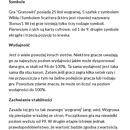
Symbole
Gra "Gratowin" posiada 25 linii wygranej, 5 szafek z symbolem
Wilda i Symbolem Scattera (który jest również nazywany
‘Bonus’). W tej grze istnieją tylko trzy rodzaje symboli.
Pierwszym z nich są karty cyfrowe: od 1 do 9, drugim symbole
okrągłe i trzecią pozycję to kreska.
Wydajność
Jest o wiele powyżej innych slotów. Niektóre gracze uważają
go za najwyższy poziom wydajności jakim może dysponować
dana gra, w skali od 96 do 100%. Ta sama wydajność jest taka
sama dla obu kasyn. Zatem jeśli gracz zagra kilka setek razy i
nie przypuszcza o tym na żadne podejście gracza lub rodzaju
gry. Powyższe zdanie znaczy, że może on liczyć na poziom
wydajności do 100%.
Zachwianie stabilności
Zasada tej gry to tak zwanego ‘wygranej’ (ang: win). Wygrywa
się pieniądze w każdej ze stron. Początkowo gra ma niewielki
poziom wyższy od 99. W drugim etapie istnieje jednak
prawdopodobieństwo, że wartość będzie zgodna z wartością