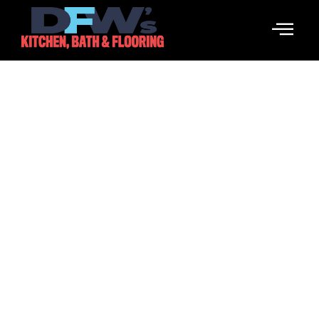
Zagraj I Wygraj W Kasynie
Gratowin
March 25, 2026