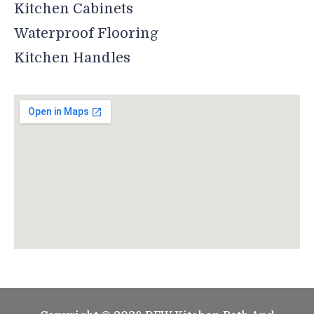
Kitchen Cabinets
Waterproof Flooring
Kitchen Handles