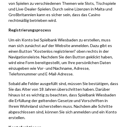
von Spielen zu verschiedenen Themen wie Slots, Tischspiele
und Live-Dealer-Spielen. Durch seine Lizenzen in Malta und
Großbritannien kann es sicher sein, dass das Casino
rechtmäßig betrieben wird.
Registrierungsprozess
Um ein Konto bei Spielbank Wiesbaden zu erstellen, muss
man sich zunächst auf der Website anmelden. Dazu gibt es
einen Button "Kostenlos registrieren" oben rechts in der
Navigationsleiste. Nachdem Sie den Button geklickt haben,
wird eine Form bereitgestellt, um Ihre persönlichen Daten
einzugeben wie Vor- und Nachname, Adresse,
Telefonnummer und E-Mail-Adresse.
Sobald alle Felder ausgefüllt sind, müssen Sie bestätigen, dass
Sie das Alter von 18 Jahren überschritten haben. Darüber
hinaus ist es wichtig zu beachten, dass Spielbank Wiesbaden
die Erfüllung der geltenden Gesetze und Vorschriften in
Ihrem Wohnland sicherstellen muss. Nachdem alle Schritte
abgeschlossen sind, können Sie sich anmelden und ein Konto
erstellen.