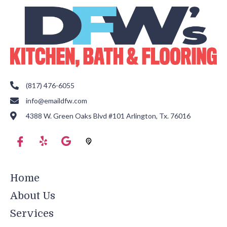
(817) 476-6055
info@emaildfw.com
4388 W. Green Oaks Blvd #101 Arlington, Tx. 76016
Home
About Us
Services