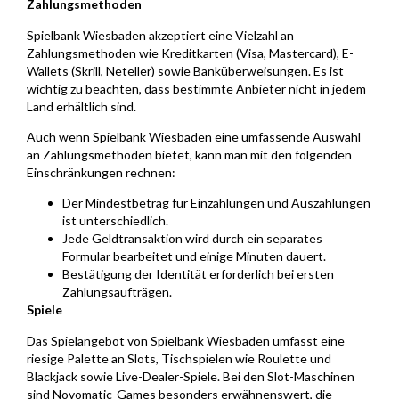
Zahlungsmethoden
Spielbank Wiesbaden akzeptiert eine Vielzahl an
Zahlungsmethoden wie Kreditkarten (Visa, Mastercard), E-
Wallets (Skrill, Neteller) sowie Banküberweisungen. Es ist
wichtig zu beachten, dass bestimmte Anbieter nicht in jedem
Land erhältlich sind.
Auch wenn Spielbank Wiesbaden eine umfassende Auswahl
an Zahlungsmethoden bietet, kann man mit den folgenden
Einschränkungen rechnen:
Der Mindestbetrag für Einzahlungen und Auszahlungen
ist unterschiedlich.
Jede Geldtransaktion wird durch ein separates
Formular bearbeitet und einige Minuten dauert.
Bestätigung der Identität erforderlich bei ersten
Zahlungsaufträgen.
Spiele
Das Spielangebot von Spielbank Wiesbaden umfasst eine
riesige Palette an Slots, Tischspielen wie Roulette und
Blackjack sowie Live-Dealer-Spiele. Bei den Slot-Maschinen
sind Novomatic-Games besonders erwähnenswert, die