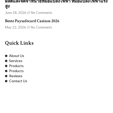
ผลิตและจัดจำหน่ายหม้อแปลงไฟฟ้า หม้อแปลงไฟฟ้าแรง
สูง
June 18, 2026
No Comments
Beste Paysafecard Casinos 2026
May 22, 2026
No Comments
Quick Links
About Us
Services
Products
Products
Reviews
Contact Us