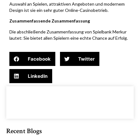
Auswahl an Spielen, attraktiven Angeboten und modernem
Design ist sie ein sehr guter Online-Casinobetrieb.
Zusammenfassende Zusammenfassung
Die abschließende Zusammenfassung von Spielbank Merkur
lautet: Sie bietet allen Spielern eine echte Chance auf Erfolg.
Facebook
Twitter
LinkedIn
Recent Blogs