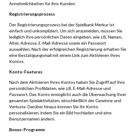
Annehmlichkeiten für ihre Kunden.
Registrierungsprozess
Der Registrierungsprozess bei der Spielbank Merkur ist
einfach und unkompliziert. Um sich anzumelden, müssen Sie
lediglich Ihre persönlichen Daten eingeben, wie z.B. Namen,
Alter, Adresse, E-Mail-Adresse sowie ein Passwort
auswählen. Nach der erfolgreichen Registrierung erhalten Sie
eine Bestätigungsmail mit einem Link zum Aktivieren Ihres
Kontos.
Konto-Features
Nach dem Aktivieren Ihres Kontos haben Sie Zugriff auf Ihre
persönlichen Profildaten, wie z.B. E-Mail-Adresse und
Passwort. Das Konto ermöglicht auch die Überwachung Ihrer
gesamten Spielaktivitäten, einschließlich der Gewinne und
Verluste. Darüber hinaus können Sie Ihr Konto
personalisieren, indem Sie ein Bild hochladen und eine
Benutzernamen ändern.
Bonus-Programm