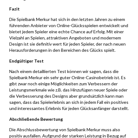
Fazit
Die Spielbank Merkur hat sich in den letzten Jahren zu einem
führenden Anbieter von Online-Glücksspielen entwickelt und
bietet jedem Spieler eine echte Chance auf Erfolg. Mit einer
Vielzahl an Spielen, attraktiven Angeboten und modernem
Design ist sie definitiv wert für jeden Spieler, der nach neuen
Herausforderungen in den Bereichen des Glücks spielt.
Endgültiger Test
Nach einem detaillierten Test können wir sagen, dass die
Spielbank Merkur ein sehr guter Online-Casinobetrieb ist. Es
gibt zwar noch einige Möglichkeiten zum Verbessern der
Leistungsmerkmale wie z.B. das Hinzufügen neuer Spiele oder
die Verbesserung des Designs aber grundsätzlich kann man
sagen, dass das Spielerlebnis an sich in jedem Fall ein positives
und interessantes Erlebnis für jeden Glücksanfänger darstellt.
Abschließende Bewertung
Die Abschlussbewertung von Spielbank Merkur muss also
positiv ausfallen. Aufgrund der starken Leistung in Bezug auf