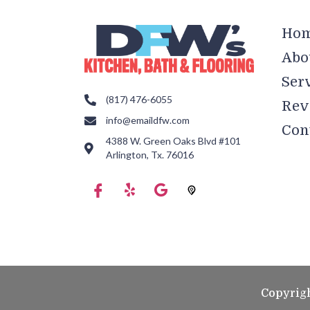
Ho
Abo
Ser
(817) 476-6055
Rev
info@emaildfw.com
Con
4388 W. Green Oaks Blvd #101
Arlington, Tx. 76016
Copyrigh