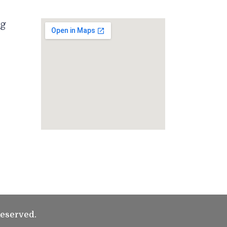
ng
Reserved.