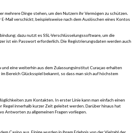
hier mehrere Dinge stehen, um den Nutzern ihr Vermögen zu schützen.
r E-Mail verschickt; beispielsweise nach dem Auslöschen eines Kontos
bindung; dazu nutzt es SSL-Verschlüsselungssoftware, um die
er ist ein Passwort erforderlich. Die Registrierungsdaten werden auch
ta und eine weiterhin aus dem Zulassungsinstitut Curaçao erhalten
g im Bereich Glücksspiel bekannt, so dass man sich auf höchstem
öglichkeiten zum Kontakten. In erster Linie kann man einfach einen
r Regel innerhalb kurzer Zeit geleitet werden. Darüber hinaus hat
wo Antworten zu allgemeinen Fragen vorliegen.
dem Casino aus. Einige wurden in ihrem Erlebnis von der Vielzahl der