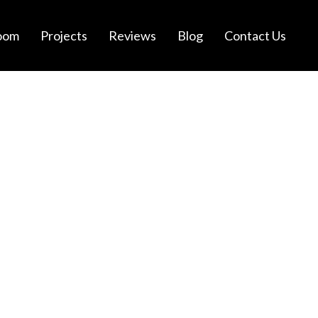
oom
Projects
Reviews
Blog
Contact Us