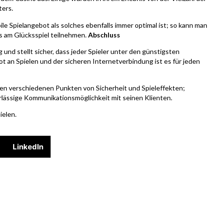
ters.
ile Spielangebot als solches ebenfalls immer optimal ist; so kann man
s am Glücksspiel teilnehmen.
Abschluss
und stellt sicher, dass jeder Spieler unter den günstigsten
 an Spielen und der sicheren Internetverbindung ist es für jeden
den verschiedenen Punkten von Sicherheit und Spieleffekten;
lässige Kommunikationsmöglichkeit mit seinen Klienten.
ielen.
LinkedIn