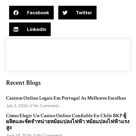
Facebook
Twitter
LinkedIn
Recent Blogs
Casinos Online Legais Em Portugal As Melhores Escolhas
July 2, 2026
No Comments
Cómo Elegir Un Casino Online Confiable En Chile BKP ผู้
ผลิตและจัดจำหน่ายหม้อแปลงไฟฟ้า หม้อแปลงไฟฟ้าแรง
สูง
June 18, 2026
No Comments