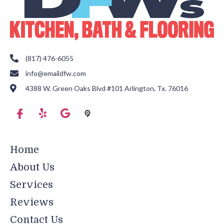
(817) 476-6055
info@emaildfw.com
4388 W. Green Oaks Blvd #101 Arlington, Tx. 76016
Home
About Us
Services
Reviews
Contact Us