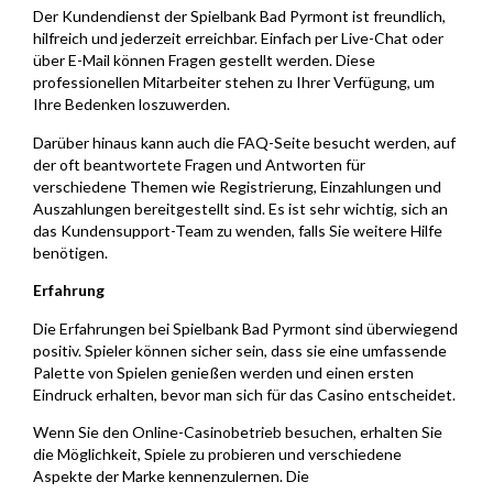
Der Kundendienst der Spielbank Bad Pyrmont ist freundlich,
hilfreich und jederzeit erreichbar. Einfach per Live-Chat oder
über E-Mail können Fragen gestellt werden. Diese
professionellen Mitarbeiter stehen zu Ihrer Verfügung, um
Ihre Bedenken loszuwerden.
Darüber hinaus kann auch die FAQ-Seite besucht werden, auf
der oft beantwortete Fragen und Antworten für
verschiedene Themen wie Registrierung, Einzahlungen und
Auszahlungen bereitgestellt sind. Es ist sehr wichtig, sich an
das Kundensupport-Team zu wenden, falls Sie weitere Hilfe
benötigen.
Erfahrung
Die Erfahrungen bei Spielbank Bad Pyrmont sind überwiegend
positiv. Spieler können sicher sein, dass sie eine umfassende
Palette von Spielen genießen werden und einen ersten
Eindruck erhalten, bevor man sich für das Casino entscheidet.
Wenn Sie den Online-Casinobetrieb besuchen, erhalten Sie
die Möglichkeit, Spiele zu probieren und verschiedene
Aspekte der Marke kennenzulernen. Die