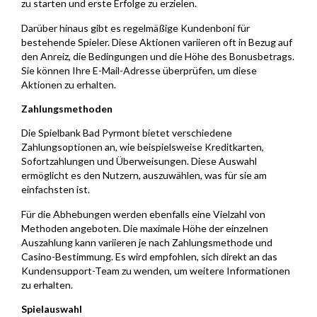
zu starten und erste Erfolge zu erzielen.
Darüber hinaus gibt es regelmäßige Kundenboni für
bestehende Spieler. Diese Aktionen variieren oft in Bezug auf
den Anreiz, die Bedingungen und die Höhe des Bonusbetrags.
Sie können Ihre E-Mail-Adresse überprüfen, um diese
Aktionen zu erhalten.
Zahlungsmethoden
Die Spielbank Bad Pyrmont bietet verschiedene
Zahlungsoptionen an, wie beispielsweise Kreditkarten,
Sofortzahlungen und Überweisungen. Diese Auswahl
ermöglicht es den Nutzern, auszuwählen, was für sie am
einfachsten ist.
Für die Abhebungen werden ebenfalls eine Vielzahl von
Methoden angeboten. Die maximale Höhe der einzelnen
Auszahlung kann variieren je nach Zahlungsmethode und
Casino-Bestimmung. Es wird empfohlen, sich direkt an das
Kundensupport-Team zu wenden, um weitere Informationen
zu erhalten.
Spielauswahl