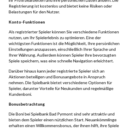
ihr Profil bearbeiten und ihre persönlichen Daten ändern. Die
Registrierung ist kostenlos und bietet keine Risiken oder
Belastungen für den Nutzer.
Konto-Funktionen
Als registrierter Spieler können Sie verschiedene Funktionen
nutzen, um Ihr Spielerlebnis zu optimieren. Eine der
wichtigsten Funktionen ist die Möglichkeit, Ihre persönlichen
Einstellungen anzupassen, einschließlich Ihrer Sprache und
Ihrer Währung. Außerdem können Spieler ihre bevorzugten
Spiele speichern, was eine schnelle Navigation erleichtert.
Darüber hinaus kann jeder registrierte Spieler sich an
Aktionen beteiligen und Bonusangebote in Anspruch
nehmen. Die Spielbank bietet verschiedene Optionen für
Spieler, darunter Vorteile für Neukunden und regelmäßige
Kundenboni.
Bonusbetrachtung
Die Boni bei Spielbank Bad Pyrmont sind sehr attraktiv und
bieten dem Spieler einen nützlichen Start. Neuankömmlinge
erhalten einen Willkommensbonus, der ihnen hilft, ihre Spiele