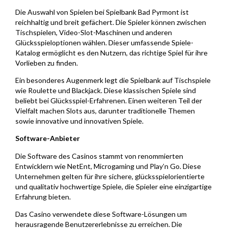
Die Auswahl von Spielen bei Spielbank Bad Pyrmont ist
reichhaltig und breit gefächert. Die Spieler können zwischen
Tischspielen, Video-Slot-Maschinen und anderen
Glücksspieloptionen wählen. Dieser umfassende Spiele-
Katalog ermöglicht es den Nutzern, das richtige Spiel für ihre
Vorlieben zu finden.
Ein besonderes Augenmerk legt die Spielbank auf Tischspiele
wie Roulette und Blackjack. Diese klassischen Spiele sind
beliebt bei Glücksspiel-Erfahrenen. Einen weiteren Teil der
Vielfalt machen Slots aus, darunter traditionelle Themen
sowie innovative und innovativen Spiele.
Software-Anbieter
Die Software des Casinos stammt von renommierten
Entwicklern wie NetEnt, Microgaming und Play’n Go. Diese
Unternehmen gelten für ihre sichere, glücksspielorientierte
und qualitativ hochwertige Spiele, die Spieler eine einzigartige
Erfahrung bieten.
Das Casino verwendete diese Software-Lösungen um
herausragende Benutzererlebnisse zu erreichen. Die