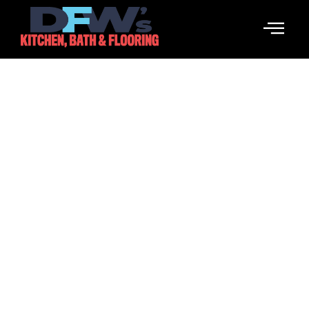
Spielbank Bad Kötztings
Glücksspielanbieter In
Bayern
March 24, 2026