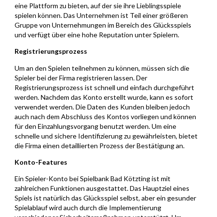
eine Plattform zu bieten, auf der sie ihre Lieblingsspiele
spielen können. Das Unternehmen ist Teil einer größeren
Gruppe von Unternehmungen im Bereich des Glücksspiels
und verfügt über eine hohe Reputation unter Spielern.
Registrierungsprozess
Um an den Spielen teilnehmen zu können, müssen sich die
Spieler bei der Firma registrieren lassen. Der
Registrierungsprozess ist schnell und einfach durchgeführt
werden. Nachdem das Konto erstellt wurde, kann es sofort
verwendet werden. Die Daten des Kunden bleiben jedoch
auch nach dem Abschluss des Kontos vorliegen und können
für den Einzahlungsvorgang benutzt werden. Um eine
schnelle und sichere Identifizierung zu gewährleisten, bietet
die Firma einen detaillierten Prozess der Bestätigung an.
Konto-Features
Ein Spieler-Konto bei Spielbank Bad Kötzting ist mit
zahlreichen Funktionen ausgestattet. Das Hauptziel eines
Spiels ist natürlich das Glücksspiel selbst, aber ein gesunder
Spielablauf wird auch durch die Implementierung