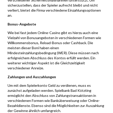
verschiedener Sicherheitsmaßnahmen unterstützt. Um
sicherzustellen, dass der Spieler aufrecht bleibt und nicht
verliert, bietet die Firma verschiedene Einzahlungsoptionen
an.
Bonus-Angebote
Wie bei fast jedem Online-Casino gibt es hierzu auch eine
Vielzahl von Bonusangeboten in verschiedenen Formen wie
Willkommensbonus, Reload-Bonus oder Cashback. Die
meisten dieser Boni haben einen
Mindesteinzahlungsbedingung (WER). Diese müssen nach
erfolgreichem Abschluss des Kontos erfüllt werden. Ein
weiterer wichtiger Aspekt ist die Gleichzeitigkeit
verschiedener Anreize.
Zahlungen und Auszahlungen
Um mit dem Spielerkonto Geld zu verdienen, muss es
zunächst aufgeladen werden. Spielbank Bad Kötzting
ermöglicht den Abschluss von Zahlungstransaktionen in
verschiedenen Formen wie Banküberweisung oder Online-
Bezahldienste. Ebenso sind die Möglichkeiten zur Auszahlung
der Gewinne ähnlich umfangreich.