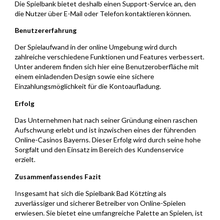
Die Spielbank bietet deshalb einen Support-Service an, den
die Nutzer über E-Mail oder Telefon kontaktieren können.
Benutzererfahrung
Der Spielaufwand in der online Umgebung wird durch
zahlreiche verschiedene Funktionen und Features verbessert.
Unter anderem finden sich hier eine Benutzeroberfläche mit
einem einladenden Design sowie eine sichere
Einzahlungsmöglichkeit für die Kontoaufladung.
Erfolg
Das Unternehmen hat nach seiner Gründung einen raschen
Aufschwung erlebt und ist inzwischen eines der führenden
Online-Casinos Bayerns. Dieser Erfolg wird durch seine hohe
Sorgfalt und den Einsatz im Bereich des Kundenservice
erzielt.
Zusammenfassendes Fazit
Insgesamt hat sich die Spielbank Bad Kötzting als
zuverlässiger und sicherer Betreiber von Online-Spielen
erwiesen. Sie bietet eine umfangreiche Palette an Spielen, ist