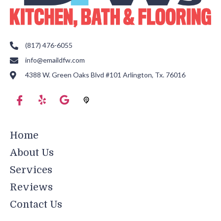
(817) 476-6055
info@emaildfw.com
4388 W. Green Oaks Blvd #101 Arlington, Tx. 76016
Home
About Us
Services
Reviews
Contact Us