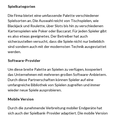
Spielkategorien
Die Firma bietet eine umfassende Palette verschiedener
Spielsorten an. Die Auswahl reicht von Tischspielen, wie
Blackjack und Roulette, über Slots bis hin zu verschiedenen
Kartenspielen wie Poker oder Baccarat. Für jeden Spieler gibt
es also etwas geeignetes. Der Betreiber hat auch
sicherzustellen versucht, dass die Spiele nicht nur belieblich
sind sondern auch mit der modernsten Technik ausgestattet
werden.
Software-Provider
Um diese breite Palette an Spielen zu verfügen, kooperiert
das Unternehmen mit mehreren großen Software-Anbietern.
Durch diese Partnerschaften können Spieler auf eine
umfangreiche Bibliothek von Spielen zugreifen und immer
wieder neue Spiele ausprobieren.
Mobile Version
Durch die zunehmende Verbreitung mobiler Endgeräte hat
sich auch der Spielbank-Provider adaptiert. Die mobile Version