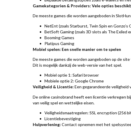
Gamekategorien & Providers: Vele opties beschik
De meeste games die worden aangeboden in SlotHunte
NetEnt (zoals Starburst, Twin Spin en Gonzo’s 
BetSoft Gaming (zoals 3D slots als The Exiled en
Booming Games
Platipus Gaming
Mobiel spelen: Een snelle manier om te spelen
De meeste games die worden aangeboden op de site v
Dit is mogelijk dankzij de web-versie van het spel.
Mobiel optie 1: Safari browser
Mobiele optie 2: Google Chrome
Veiligheid & Licentie:
Een gegarandeerde veiligheid 
De online casinobrand heeft een licentie verkregen bi
van veilig spel en wettelijke eisen.
Veiligheidsmaatregelen: SSL encryption (256 bit
Licentiebevestiging
Hulpverlening:
Contact opnemen met het spelsyste