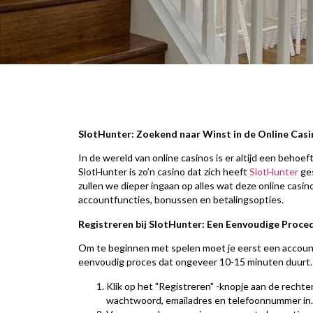
SlotHunter: Zoekend naar Winst in de Online Cas
In de wereld van online casinos is er altijd een behoe
SlotHunter is zo’n casino dat zich heeft
SlotHunter
ges
zullen we dieper ingaan op alles wat deze online casi
accountfuncties, bonussen en betalingsopties.
Registreren bij SlotHunter: Een Eenvoudige Proce
Om te beginnen met spelen moet je eerst een account
eenvoudig proces dat ongeveer 10-15 minuten duurt. O
Klik op het "Registreren" -knopje aan de recht
wachtwoord, emailadres en telefoonnummer in.