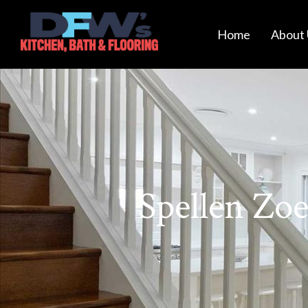
Home
About 
Spellen Zo