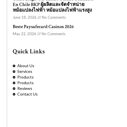
En Chile BKP ผู้ผลิตและจัดจำหน่าย
หม้อแปลงไฟฟ้า หม้อแปลงไฟฟ้าแรงสูง
June 18, 2026
No Comments
Beste Paysafecard Casinos 2026
May 22, 2026
No Comments
Quick Links
About Us
Services
Products
Products
Reviews
Contact Us