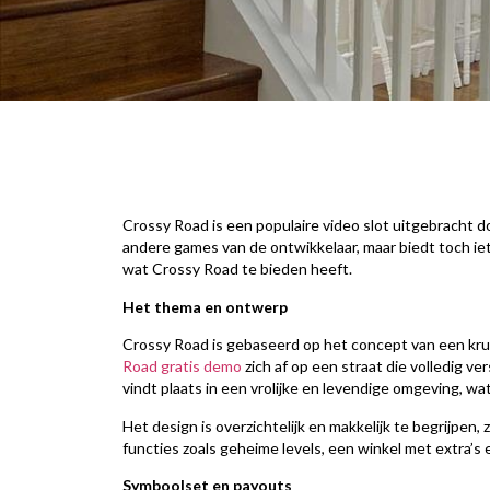
Crossy Road is een populaire video slot uitgebracht 
andere games van de ontwikkelaar, maar biedt toch ie
wat Crossy Road te bieden heeft.
Het thema en ontwerp
Crossy Road is gebaseerd op het concept van een krui
Road gratis demo
zich af op een straat die volledig v
vindt plaats in een vrolijke en levendige omgeving, wat
Het design is overzichtelijk en makkelijk te begrijpen
functies zoals geheime levels, een winkel met extra’s 
Symboolset en payouts