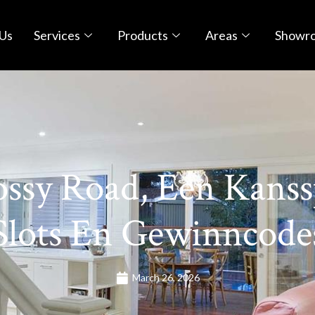
Us
Services
Products
Areas
Showr
ossy Road, Een Kanss
Slots En Gewinncode
March 26, 2026