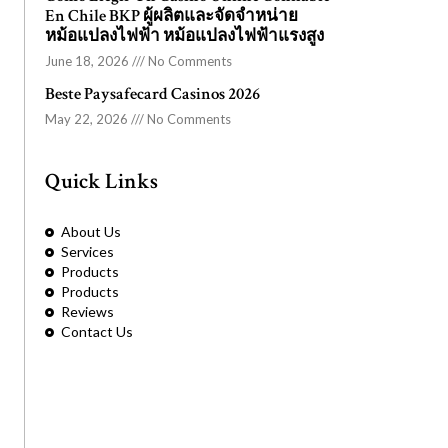
En Chile BKP ผู้ผลิตและจัดจำหน่าย
หม้อแปลงไฟฟ้า หม้อแปลงไฟฟ้าแรงสูง
June 18, 2026
No Comments
Beste Paysafecard Casinos 2026
May 22, 2026
No Comments
Quick Links
About Us
Services
Products
Products
Reviews
Contact Us