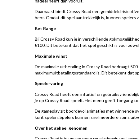
nadeel heeft dan vooruit.
Daarnaast biedt Crossy Road een gemiddeld risicotivea
bent. Omdat dit spel aantrekkelijk is, kunnen spelers z
Bet Range
Bij Crossy Road kun je in verschillende gokmogelijkh
€100. Dit betekent dat het spel geschikt is voor zowel
Maximale winst
De maximale uitbetaling in Crossy Road bedraagt 500 
maximumuitbetalingsstandaard is. Dit betekent dat sp
Speelervaring
Crossy Road heeft een intuïtief en gebruiksvriendelijk
je op Crossy Road speelt. Het menu geeft toegang tot 
De gameplay zit boordevol animaties met winnende sym
kunt spelen. Spelers kunnen snel meerdere spins uitvo
Over het geheel genomen
Crossy Road is in wezen geen revolutionair spel, maa