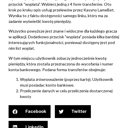
przycisk "wyplata". Wybierz jedną z 4 form transferów. Oto
krok po kroku opis usług przelewów przez Kasyno LameBet.
Wynika to z faktu dostępności samego linku, który ma za
zadanie wyświetlić kwotę pieniędzy.
Wszystko powyższe jest znane i widoczne dla każdego gracza
w aplikacji. Dodatkowo przycisk "wyplata" posiada kilka bardziej
interesujących funkcjonalności, ponieważ dostępny jest pod
nim list wyplat.
W tym miejscu użytkownik zobaczy jednocześnie kwotę
pieniędzy, która została przeznaczona do wycofania i numer
konta bankowego. Podana forma transferów obejmuje:
Wyplata zrównoważenie (poprzez kartę). Użytkownik
musi posiadac konto bankowe.
Przeliczenie danych w celu przeliczenia dostarczonej
kwoty
Facebook
Twitter
LinkedIn