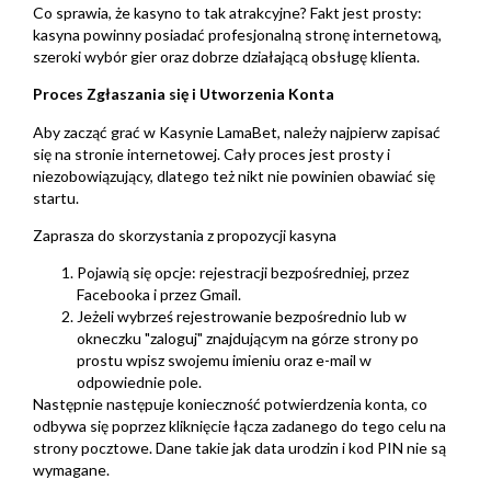
Co sprawia, że kasyno to tak atrakcyjne? Fakt jest prosty:
kasyna powinny posiadać profesjonalną stronę internetową,
szeroki wybór gier oraz dobrze działającą obsługę klienta.
Proces Zgłaszania się i Utworzenia Konta
Aby zacząć grać w Kasynie LamaBet, należy najpierw zapisać
się na stronie internetowej. Cały proces jest prosty i
niezobowiązujący, dlatego też nikt nie powinien obawiać się
startu.
Zaprasza do skorzystania z propozycji kasyna
Pojawią się opcje: rejestracji bezpośredniej, przez
Facebooka i przez Gmail.
Jeżeli wybrześ rejestrowanie bezpośrednio lub w
okneczku "zaloguj" znajdującym na górze strony po
prostu wpisz swojemu imieniu oraz e-mail w
odpowiednie pole.
Następnie następuje konieczność potwierdzenia konta, co
odbywa się poprzez kliknięcie łącza zadanego do tego celu na
strony pocztowe. Dane takie jak data urodzin i kod PIN nie są
wymagane.