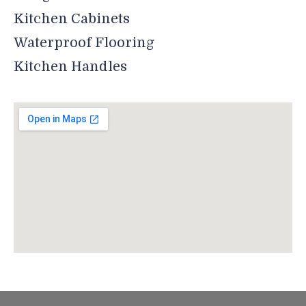
Kitchen Cabinets
Waterproof Flooring
Kitchen Handles