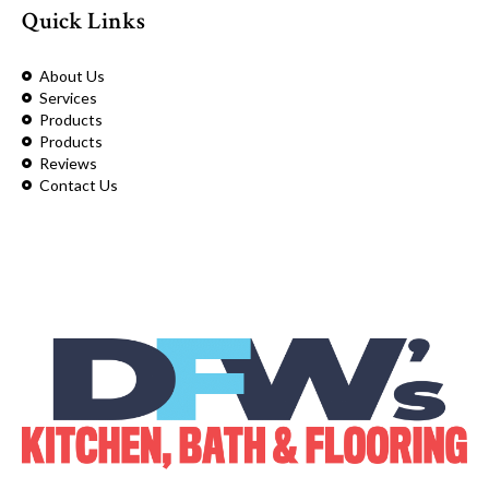
Quick Links
About Us
Services
Products
Products
Reviews
Contact Us