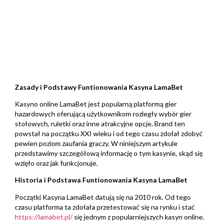
Zasady i Podstawy Funtionowania Kasyna LamaBet
Kasyno online LamaBet jest popularną platformą gier
hazardowych oferującą użytkownikom rozległy wybór gier
stołowych, ruletki oraz inne atrakcyjne opcje. Brand ten
powstał na początku XXI wieku i od tego czasu zdołał zdobyć
pewien poziom zaufania graczy. W niniejszym artykule
przedstawimy szczegółową informację o tym kasynie, skąd się
wzięło oraz jak funkcjonuje.
Historia i Podstawa Funtionowania Kasyna LamaBet
Początki Kasyna LamaBet datują się na 2010 rok. Od tego
czasu platforma ta zdołała przetestować się na rynku i stać
https://lamabet.pl/
się jednym z popularniejszych kasyn online.