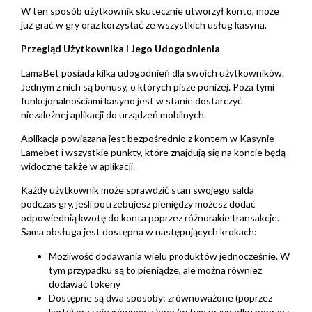
W ten sposób użytkownik skutecznie utworzył konto, może
już grać w gry oraz korzystać ze wszystkich usług kasyna.
Przegląd Użytkownika i Jego Udogodnienia
LamaBet posiada kilka udogodnień dla swoich użytkowników.
Jednym z nich są bonusy, o których pisze poniżej. Poza tymi
funkcjonalnościami kasyno jest w stanie dostarczyć
niezależnej aplikacji do urządzeń mobilnych.
Aplikacja powiązana jest bezpośrednio z kontem w Kasynie
Lamebet i wszystkie punkty, które znajdują się na koncie będą
widoczne także w aplikacji.
Każdy użytkownik może sprawdzić stan swojego salda
podczas gry, jeśli potrzebujesz pieniędzy możesz dodać
odpowiednią kwotę do konta poprzez różnorakie transakcje.
Sama obsługa jest dostępna w następujących krokach:
Możliwość dodawania wielu produktów jednocześnie. W
tym przypadku są to pieniądze, ale można również
dodawać tokeny
Dostępne są dwa sposoby: zrównoważone (poprzez
kartę) oraz niezrównoważone (w tym przypadku poprzez