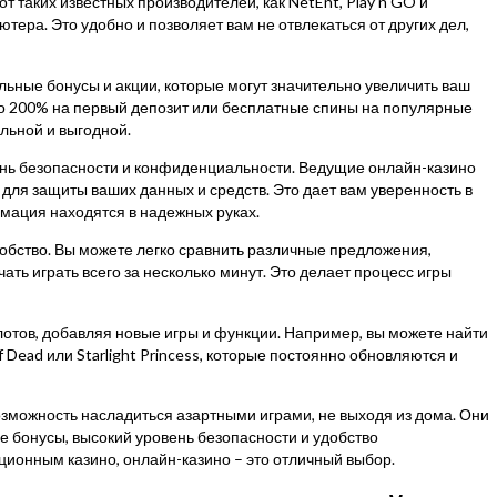
т таких известных производителей, как NetEnt, Play’n GO и
тера. Это удобно и позволяет вам не отвлекаться от других дел,
льные бонусы и акции, которые могут значительно увеличить ваш
до 200% на первый депозит или бесплатные спины на популярные
ельной и выгодной.
нь безопасности и конфиденциальности. Ведущие онлайн-казино
ля защиты ваших данных и средств. Это дает вам уверенность в
мация находятся в надежных руках.
обство. Вы можете легко сравнить различные предложения,
ать играть всего за несколько минут. Это делает процесс игры
лотов, добавляя новые игры и функции. Например, вы можете найти
f Dead или Starlight Princess, которые постоянно обновляются и
зможность насладиться азартными играми, не выходя из дома. Они
 бонусы, высокий уровень безопасности и удобство
ционным казино, онлайн-казино – это отличный выбор.