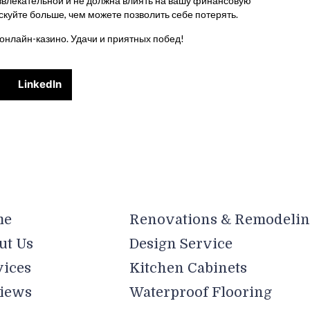
азвлекательной и не должна влиять на вашу финансовую
скуйте больше, чем можете позволить себе потерять.
онлайн-казино. Удачи и приятных побед!
LinkedIn
me
Renovations & Remodeli
ut Us
Design Service
vices
Kitchen Cabinets
iews
Waterproof Flooring