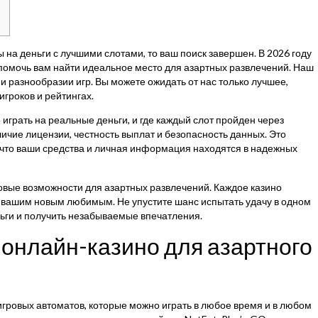
ы на деньги с лучшими слотами, то ваш поиск завершен. В 2026 году
помочь вам найти идеальное место для азартных развлечений. Наш
 разнообразии игр. Вы можете ожидать от нас только лучшее,
гроков и рейтингах.
о играть на реальные деньги, и где каждый слот пройден через
ичие лицензии, честность выплат и безопасность данных. Это
, что ваши средства и личная информация находятся в надежных
новые возможности для азартных развлечений. Каждое казино
ь вашим новым любимым. Не упустите шанс испытать удачу в одном
еньги и получить незабываемые впечатления.
 онлайн-казино для азартного
гровых автоматов, которые можно играть в любое время и в любом