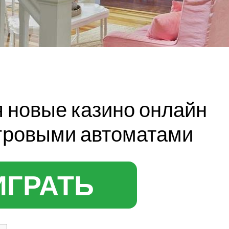
я новые казино онлайн
гровыми автоматами
 ИГРАТЬ