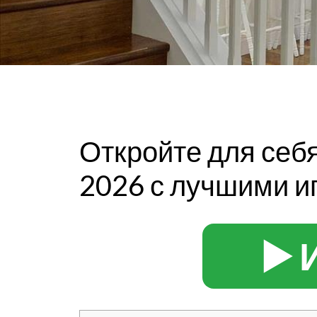
Откройте для себ
2026 с лучшими и
▶️