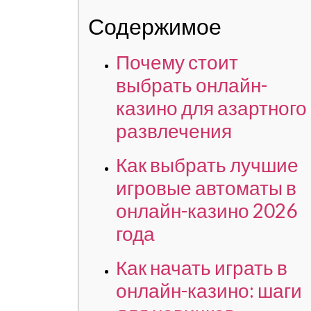
Содержимое
Почему стоит
выбрать онлайн-
казино для азартного
развлечения
Как выбрать лучшие
игровые автоматы в
онлайн-казино 2026
года
Как начать играть в
онлайн-казино: шаги