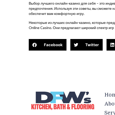
Выбор лучшего онлайн-казино для себя – это инди
предпочтения. Используя эти советы, вы сможете н
обеспечит вам комфортную игру.
Некоторые из лучших онлайн-казино, которые предла
Online Casino. Они предлагают широкий спектр игр
Facebook
Twitter
Ho
Abo
Ser