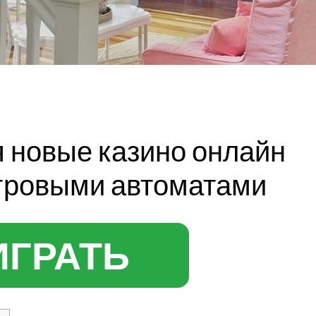
я новые казино онлайн
гровыми автоматами
 ИГРАТЬ