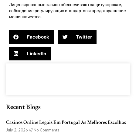
Лицензированные казино обеспечивают защиту игрокам,
соблюдение регулирующих стандартов и предотвращение
мошенничества.
Facebook
Twitter
LinkedIn
Recent Blogs
Casinos Online Legais Em Portugal As Melhores Escolhas
July 2, 2026
No Comments