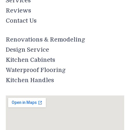
Services
Reviews
Contact Us
Renovations & Remodeling
Design Service
Kitchen Cabinets
Waterproof Flooring
Kitchen Handles