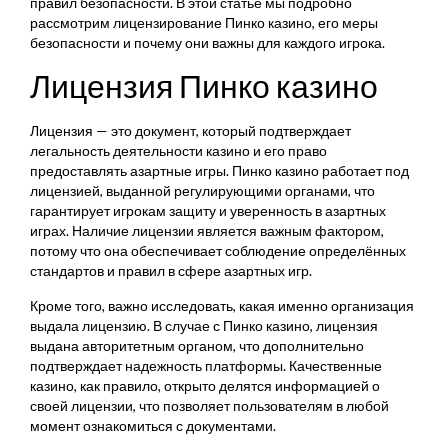
правил безопасности. В этой статье мы подробно
рассмотрим лицензирование Пинко казино, его меры
безопасности и почему они важны для каждого игрока.
Лицензия Пинко казино
Лицензия — это документ, который подтверждает
легальность деятельности казино и его право
предоставлять азартные игры. Пинко казино работает под
лицензией, выданной регулирующими органами, что
гарантирует игрокам защиту и уверенность в азартных
играх. Наличие лицензии является важным фактором,
потому что она обеспечивает соблюдение определённых
стандартов и правил в сфере азартных игр.
Кроме того, важно исследовать, какая именно организация
выдала лицензию. В случае с Пинко казино, лицензия
выдана авторитетным органом, что дополнительно
подтверждает надежность платформы. Качественные
казино, как правило, открыто делятся информацией о
своей лицензии, что позволяет пользователям в любой
момент ознакомиться с документами.