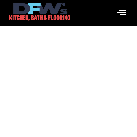
Пинко Казино: Лицензия
И Безопасность Игры
March 21, 2026