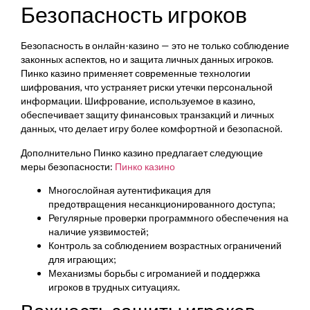
Безопасность игроков
Безопасность в онлайн-казино — это не только соблюдение
законных аспектов, но и защита личных данных игроков.
Пинко казино применяет современные технологии
шифрования, что устраняет риски утечки персональной
информации. Шифрование, используемое в казино,
обеспечивает защиту финансовых транзакций и личных
данных, что делает игру более комфортной и безопасной.
Дополнительно Пинко казино предлагает следующие
меры безопасности:
Пинко казино
Многослойная аутентификация для
предотвращения несанкционированного доступа;
Регулярные проверки программного обеспечения на
наличие уязвимостей;
Контроль за соблюдением возрастных ограничений
для играющих;
Механизмы борьбы с игроманией и поддержка
игроков в трудных ситуациях.