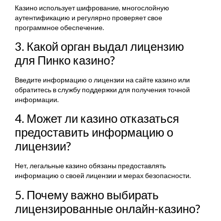
Казино использует шифрование, многослойную
аутентификацию и регулярно проверяет свое
программное обеспечение.
3. Какой орган выдал лицензию
для Пинко казино?
Введите информацию о лицензии на сайте казино или
обратитесь в службу поддержки для получения точной
информации.
4. Может ли казино отказаться
предоставить информацию о
лицензии?
Нет, легальные казино обязаны предоставлять
информацию о своей лицензии и мерах безопасности.
5. Почему важно выбирать
лицензированные онлайн-казино?