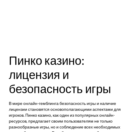
Пинко казино:
лицензия и
безопасность игры
В мире онлайн-гемблинга безопасность игры и наличие
лицензии становятся основополагающими аспектами для
игроков. Пинко казино, как один из популярных онлайн-
ресурсов, предлагает своим пользователям не только
разнообразные игры, но и соблюдение всех необходимых