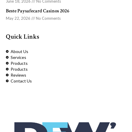
June 18, 2026
No Comments
Beste Paysafecard Casinos 2026
May 22, 2026
No Comments
Quick Links
About Us
Services
Products
Products
Reviews
Contact Us