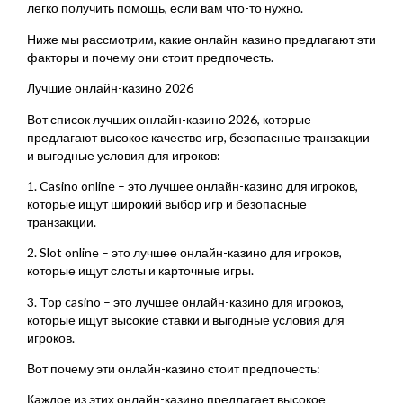
легко получить помощь, если вам что-то нужно.
Ниже мы рассмотрим, какие онлайн-казино предлагают эти
факторы и почему они стоит предпочесть.
Лучшие онлайн-казино 2026
Вот список лучших онлайн-казино 2026, которые
предлагают высокое качество игр, безопасные транзакции
и выгодные условия для игроков:
1. Casino online – это лучшее онлайн-казино для игроков,
которые ищут широкий выбор игр и безопасные
транзакции.
2. Slot online – это лучшее онлайн-казино для игроков,
которые ищут слоты и карточные игры.
3. Top casino – это лучшее онлайн-казино для игроков,
которые ищут высокие ставки и выгодные условия для
игроков.
Вот почему эти онлайн-казино стоит предпочесть:
Каждое из этих онлайн-казино предлагает высокое