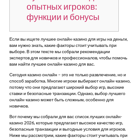
опытных игроков:
функции и бонусы
Если вы ищете лучшее онлайн-казино для игры на деньги,
вам нужно знать, какие факторы стоит учитывать при
выборе. В этом тексте мы собрали рекомендации
экспертов для новичков и профессионалов, чтобы помочь
вам найти лучшее онлайн-казино для вас.
Сегодня казино онлайн – это не только развлечение, но и
способ заработка. Многие игроки выбирают онлайн-казино,
потому что они предлагают широкий выбор игр, высокие
ставки и безопасные транзакции. Однако, выбор лучшего
онлайн-казино может быть сложным, особенно для
новичков.
Вот почему мы собрали для вас список лучших онлайн-
казино 2026, которые предлагают высокое качество игр,
безопасные транзакции и выгодные условия для игроков.
Ниже мы рассмотрим, какие факторы стоит учитывать при