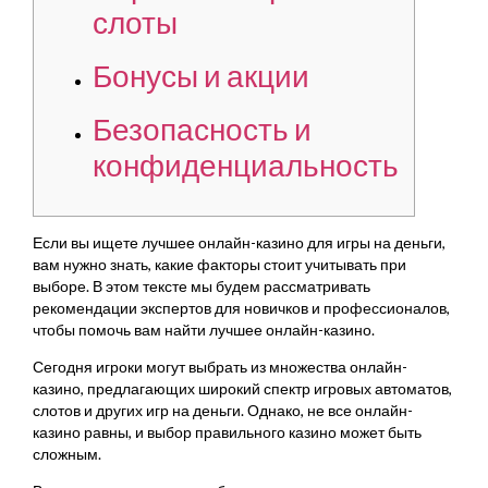
слоты
Бонусы и акции
Безопасность и
конфиденциальность
Если вы ищете лучшее онлайн-казино для игры на деньги,
вам нужно знать, какие факторы стоит учитывать при
выборе. В этом тексте мы будем рассматривать
рекомендации экспертов для новичков и профессионалов,
чтобы помочь вам найти лучшее онлайн-казино.
Сегодня игроки могут выбрать из множества онлайн-
казино, предлагающих широкий спектр игровых автоматов,
слотов и других игр на деньги. Однако, не все онлайн-
казино равны, и выбор правильного казино может быть
сложным.