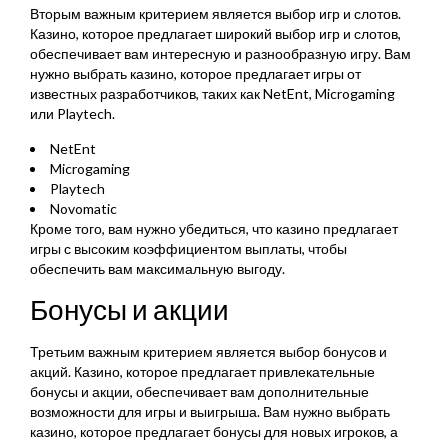
Вторым важным критерием является выбор игр и слотов.
Казино, которое предлагает широкий выбор игр и слотов,
обеспечивает вам интересную и разнообразную игру. Вам
нужно выбрать казино, которое предлагает игры от
известных разработчиков, таких как NetEnt, Microgaming
или Playtech.
NetEnt
Microgaming
Playtech
Novomatic
Кроме того, вам нужно убедиться, что казино предлагает
игры с высоким коэффициентом выплаты, чтобы
обеспечить вам максимальную выгоду.
Бонусы и акции
Третьим важным критерием является выбор бонусов и
акций. Казино, которое предлагает привлекательные
бонусы и акции, обеспечивает вам дополнительные
возможности для игры и выигрыша. Вам нужно выбрать
казино, которое предлагает бонусы для новых игроков, а