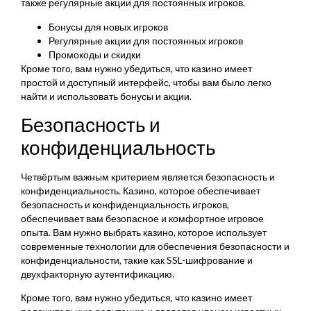
также регулярные акции для постоянных игроков.
Бонусы для новых игроков
Регулярные акции для постоянных игроков
Промокоды и скидки
Кроме того, вам нужно убедиться, что казино имеет
простой и доступный интерфейс, чтобы вам было легко
найти и использовать бонусы и акции.
Безопасность и
конфиденциальность
Четвёртым важным критерием является безопасность и
конфиденциальность. Казино, которое обеспечивает
безопасность и конфиденциальность игроков,
обеспечивает вам безопасное и комфортное игровое
опыта. Вам нужно выбрать казино, которое использует
современные технологии для обеспечения безопасности и
конфиденциальности, такие как SSL-шифрование и
двухфакторную аутентификацию.
Кроме того, вам нужно убедиться, что казино имеет