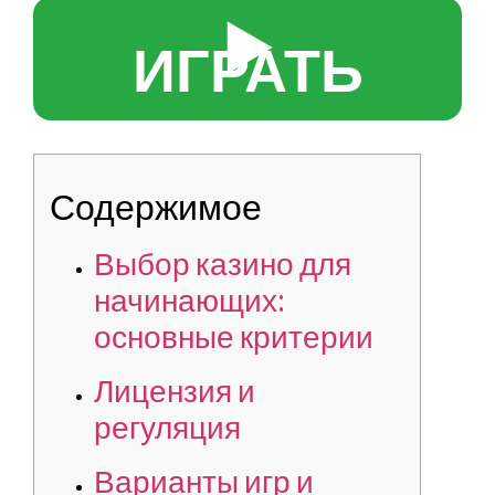
▶️
ИГРАТЬ
Содержимое
Выбор казино для
начинающих:
основные критерии
Лицензия и
регуляция
Варианты игр и