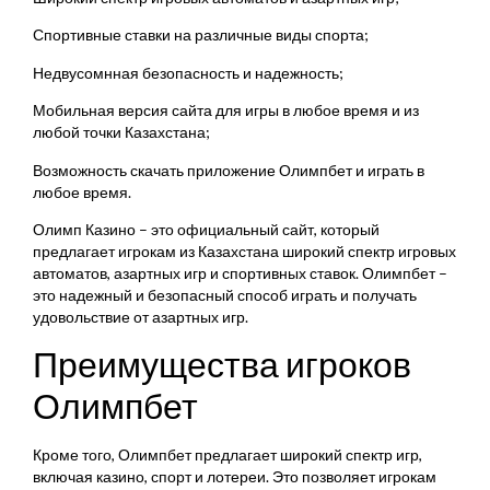
Спортивные ставки на различные виды спорта;
Недвусомнная безопасность и надежность;
Мобильная версия сайта для игры в любое время и из
любой точки Казахстана;
Возможность скачать приложение Олимпбет и играть в
любое время.
Олимп Казино – это официальный сайт, который
предлагает игрокам из Казахстана широкий спектр игровых
автоматов, азартных игр и спортивных ставок. Олимпбет –
это надежный и безопасный способ играть и получать
удовольствие от азартных игр.
Преимущества игроков
Олимпбет
Кроме того, Олимпбет предлагает широкий спектр игр,
включая казино, спорт и лотереи. Это позволяет игрокам