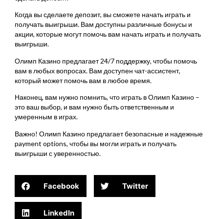
Когда вы сделаете депозит, вы сможете начать играть и
получать выигрыши. Вам доступны различные бонусы и
акции, которые могут помочь вам начать играть и получать
выигрыши.
Олимп Казино предлагает 24/7 поддержку, чтобы помочь
вам в любых вопросах. Вам доступен чат-ассистент,
который может помочь вам в любое время.
Наконец, вам нужно помнить, что играть в Олимп Казино –
это ваш выбор, и вам нужно быть ответственным и
умеренным в играх.
Важно! Олимп Казино предлагает безопасные и надежные
payment options, чтобы вы могли играть и получать
выигрыши с уверенностью.
Facebook
Twitter
LinkedIn