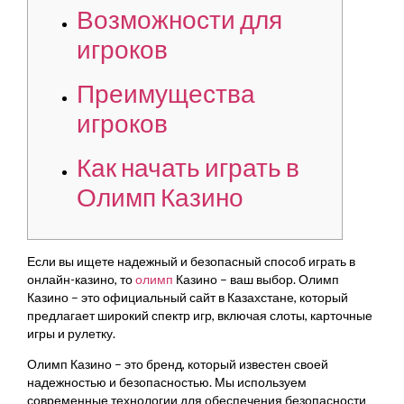
Возможности для
игроков
Преимущества
игроков
Как начать играть в
Олимп Казино
Если вы ищете надежный и безопасный способ играть в
онлайн-казино, то
олимп
Казино – ваш выбор. Олимп
Казино – это официальный сайт в Казахстане, который
предлагает широкий спектр игр, включая слоты, карточные
игры и рулетку.
Олимп Казино – это бренд, который известен своей
надежностью и безопасностью. Мы используем
современные технологии для обеспечения безопасности