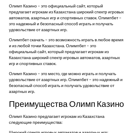
Олимп Казино – это официальный сайт, который
предлагает игрокам из Казахстана широкий спектр игровых
автоматов, азартных игр и спортивных ставок. Олимпбет –
это надежный и безопасный способ играть и получать
удовольствие от азартных игр.
Олимпбет скачать – это возможность играть в любое время
и из любой точки Казахстана. Олимпбет – это
официальный сайт, который предлагает игрокам из
Казахстана широкий спектр игровых автоматов, азартных
игр и спортивных ставок.
Олимп Казино – это место, где можно играть и получать
удовольствие от азартных игр. Олимпбет – это надежный и
безопасный способ играть и получать удовольствие от
азартных игр.
Преимущества Олимп Казино
Олимп Казино предлагает игрокам из Казахстана
следующие преимущества:
Широкий спектр игровых автоматов и азартных игр;