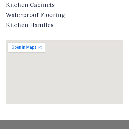
Kitchen Cabinets
Waterproof Flooring
Kitchen Handles