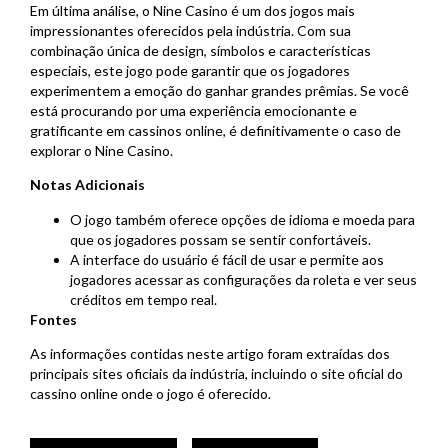
Em última análise, o Nine Casino é um dos jogos mais
impressionantes oferecidos pela indústria. Com sua
combinação única de design, símbolos e características
especiais, este jogo pode garantir que os jogadores
experimentem a emoção do ganhar grandes prêmias. Se você
está procurando por uma experiência emocionante e
gratificante em cassinos online, é definitivamente o caso de
explorar o Nine Casino.
Notas Adicionais
O jogo também oferece opções de idioma e moeda para
que os jogadores possam se sentir confortáveis.
A interface do usuário é fácil de usar e permite aos
jogadores acessar as configurações da roleta e ver seus
créditos em tempo real.
Fontes
As informações contidas neste artigo foram extraídas dos
principais sites oficiais da indústria, incluindo o site oficial do
cassino online onde o jogo é oferecido.