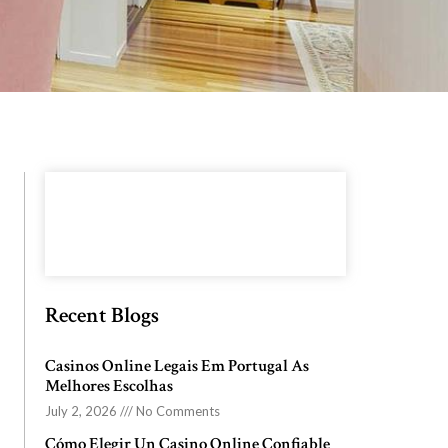
Recent Blogs
Casinos Online Legais Em Portugal As
Melhores Escolhas
July 2, 2026
No Comments
Cómo Elegir Un Casino Online Confiable