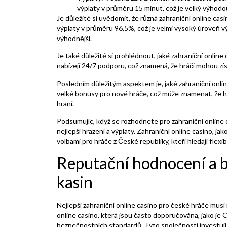
výplaty v průměru 15 minut, což je velký výhodou
Je důležité si uvědomit, že různá zahraniční online casi
výplaty v průměru 96,5%, což je velmi vysoký úroveň výp
výhodnější.
Je také důležité si prohlédnout, jaké zahraniční online
nabízejí 24/7 podporu, což znamená, že hráči mohou zí
Posledním důležitým aspektem je, jaké zahraniční online
velké bonusy pro nové hráče, což může znamenat, že h
hraní.
Podsumujíc, když se rozhodnete pro zahraniční online ca
nejlepší hrazení a výplaty. Zahraniční online casino, 
volbami pro hráče z České republiky, kteří hledají flexi
Reputační hodnocení a b
kasin
Nejlepší zahraniční online casino pro české hráče mus
online casino, která jsou často doporučována, jako je
bezpečnostních standardů. Tyto společnosti investují do