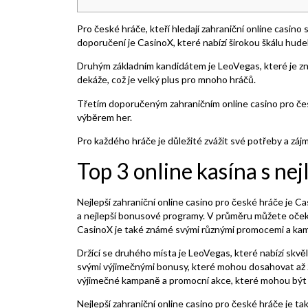
Pro české hráče, kteří hledají zahraniční online casino 
doporučení je CasinoX, které nabízí širokou škálu hu
Druhým základním kandidátem je LeoVegas, které je zn
dekáže, což je velký plus pro mnoho hráčů.
Třetím doporučeným zahraničním online casino pro če
výběrem her.
Pro každého hráče je důležité zvážit své potřeby a zájm
Top 3 online kasína s ne
Nejlepší zahraniční online casino pro české hráče je Ca
a nejlepší bonusové programy. V průměru můžete oček
CasinoX je také známé svými různými promocemi a kam
Držící se druhého místa je LeoVegas, které nabízí skvěl
svými výjimečnými bonusy, které mohou dosahovat až 
výjimečné kampaně a promocní akce, které mohou být 
Nejlepší zahraniční online casino pro české hráče je ta