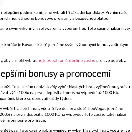
s nejlepšími podmínkami, jsme vybrali tři základní kandidáty. Prvním naše
debních her, výhodné bonusové programy a bezpečnou platbu.
ámé svým výkonným softwarem a výběrem her. Toto casino nabízí i live-
ské hráče je Bovada, které je známé svými výhodnými bonusy a širokým
y, aby si mohl vybrat
nejlepší zahraniční online casino
pro své potřeby.
jlepšími bonusy a promocemi
sinoX. Toto casino nabízí skvělý výběr hlasitých hrat, výjimečnou grafiku
ávat výše 100% na první deposit a bonus na výpověď až 1000 Kč.
paněmi, které se obnovují každý týden.
ý výběr hlasitých hrat, včetně live dealer a slotů. LeoVegas je známé
200% na první deposit a 1000 Kč na výpověď. Toto casino také nabízí
velmi přínosné pro hráče.
ké Betway. Toto casino nabízí výjimečný výběr hlasitých hrat, včetně live