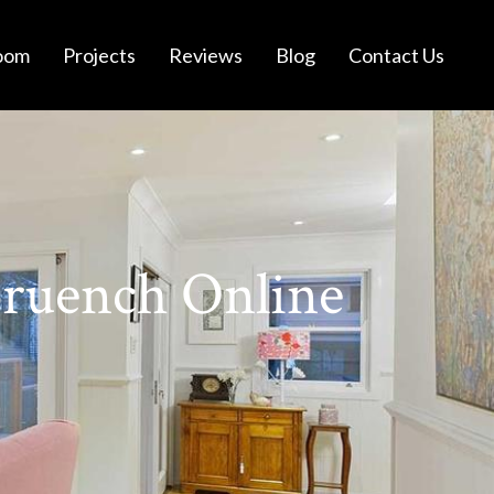
oom
Projects
Reviews
Blog
Contact Us
oruench Online