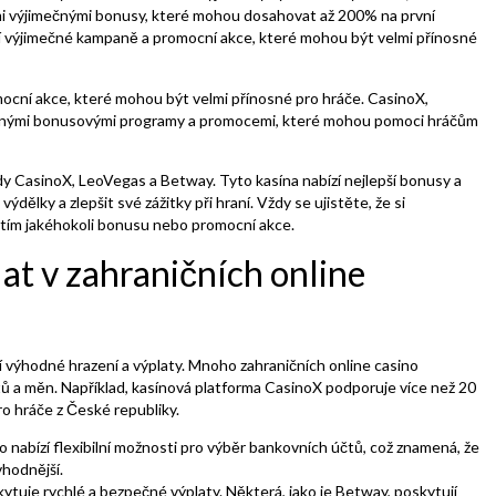
ými výjimečnými bonusy, které mohou dosahovat až 200% na první
í výjimečné kampaně a promocní akce, které mohou být velmi přínosné
mocní akce, které mohou být velmi přínosné pro hráče. CasinoX,
čnými bonusovými programy a promocemi, které mohou pomoci hráčům
edy CasinoX, LeoVegas a Betway. Tyto kasína nabízí nejlepší bonusy a
ělky a zlepšit své zážitky při hraní. Vždy se ujistěte, že si
tím jakéhokoli bonusu nebo promocní akce.
at v zahraničních online
zí výhodné hrazení a výplaty. Mnoho zahraničních online casino
tů a měn. Například, kasínová platforma CasinoX podporuje více než 20
o hráče z České republiky.
 nabízí flexibilní možnosti pro výběr bankovních účtů, což znamená, že
vhodnější.
ytuje rychlé a bezpečné výplaty. Některá, jako je Betway, poskytují