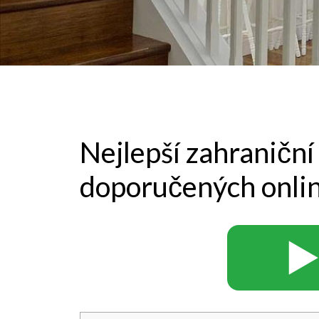
Nejlepší zahraniční
doporučených onlin
▶