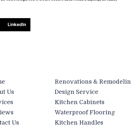
LinkedIn
me
Renovations & Remodeli
ut Us
Design Service
vices
Kitchen Cabinets
iews
Waterproof Flooring
tact Us
Kitchen Handles