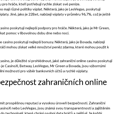
 pro hráče, kteří potřebují rychle získat své peníze.
no mají různé politiky výplat. Některá, jako je LeoVegas, poskytují
laty. Jiné, jako je 22Bet, nabízejí výplaty v průměru 96,7%, což je ještě
 casino poskytují nejlepší podpory pro hráče. Některá, jako je Mr Green,
skat pomoc v libovolnou dobu dne nebo noci.
 casino poskytují nejlepší bonusy. Některá, jako je Bovada, nabízejí
ráči mohou získat velké množství peněz zdarma, které mohou použít k
sino, je důležité si prohlédnout, jaké zahraniční online casino poskytují
jako je CasinoX, Betway, LeoVegas, Mr Green a Bovada, jsou výbornými
bilní možnosti pro výběr bankovních účtů a rychlé výplaty.
ezpečnost zahraničních online
í mít prospěšnou reputaci a vysokou úroveň bezpečnosti. Zahraniční
 CasinoX nebo LeoVegas, jsou známá svou transparentností a zajištěním
 technologií, které chrání osobní data hráčů a zajišťují, že každý