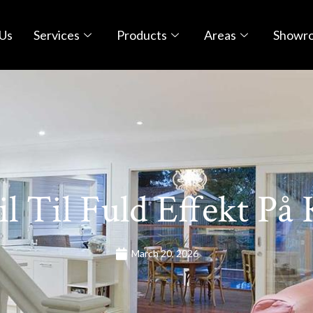
Us
Services
Products
Areas
Showr
 Til Fuld Effekt På 
March 20, 2026