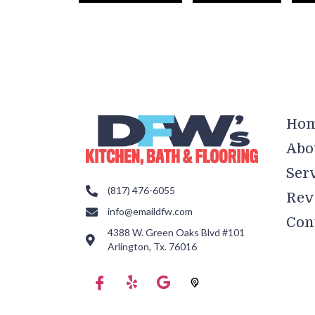
Ho
Abo
Ser
(817) 476-6055
Rev
info@emaildfw.com
Con
4388 W. Green Oaks Blvd #101
Arlington, Tx. 76016