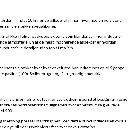
orden: mindst 10 lignende billeder af miner (hver med en guld værdi),
er samt en række specialikoner.
e. Grafikken følger et dystopisk tema som blander sammen industriel
rende atmosfære. En af de mest imponerende aspekter er hvordan
industrielle detaljer uden tab af realism.
orisontale rækker hvor hver enkelt reel kan indrammes op til 5 gange.
 payline (100). Spillet bruger også et grundigt, men ikke
af sin slags og følger dette mønster: udgangspunktet består i at vælge
 andre casinotransaksionsmuligheder) hvor et minimumsalg vil være
l 500,-.
talingsbeløb og presser startknappen. Ved dette punkt indledes en cyklus
 med nye billeder (symboler) efter hver enkelt rotation.