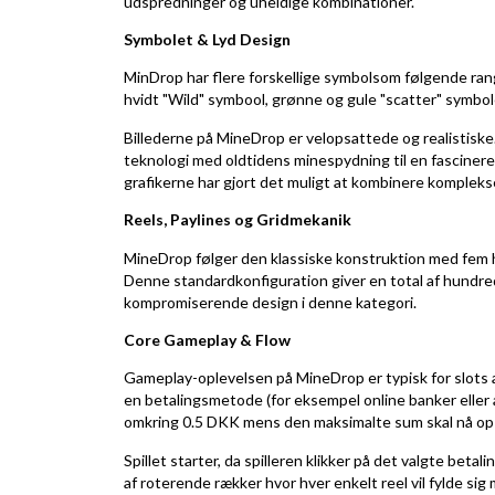
udspredninger og uheldige kombinationer.
Symbolet & Lyd Design
MinDrop har flere forskellige symbolsom følgende rang
hvidt "Wild" symbool, grønne og gule "scatter" symbol
Billederne på MineDrop er velopsattede og realistisk
teknologi med oldtidens minespydning til en fascine
grafikerne har gjort det muligt at kombinere komplekse 
Reels, Paylines og Gridmekanik
MineDrop følger den klassiske konstruktion med fem h
Denne standardkonfiguration giver en total af hundrede
kompromiserende design i denne kategori.
Core Gameplay & Flow
Gameplay-oplevelsen på MineDrop er typisk for slots 
en betalingsmetode (for eksempel online banker eller
omkring 0.5 DKK mens den maksimalte sum skal nå op ti
Spillet starter, da spilleren klikker på det valgte be
af roterende rækker hvor hver enkelt reel vil fylde sig