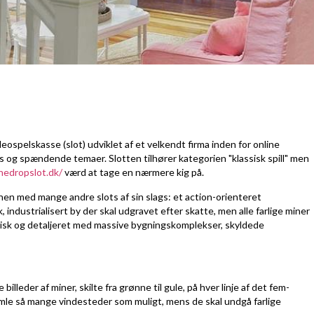
eospelskasse (slot) udviklet af et velkendt firma inden for online
s og spændende temaer. Slotten tilhører kategorien "klassisk spill" men
nedropslot.dk/
værd at tage en nærmere kig på.
onen med mange andre slots af sin slags: et action-orienteret
 industrialisert by der skal udgravet efter skatte, men alle farlige miner
stisk og detaljeret med massive bygningskomplekser, skyldede
billeder af miner, skilte fra grønne til gule, på hver linje af det fem-
samle så mange vindesteder som muligt, mens de skal undgå farlige