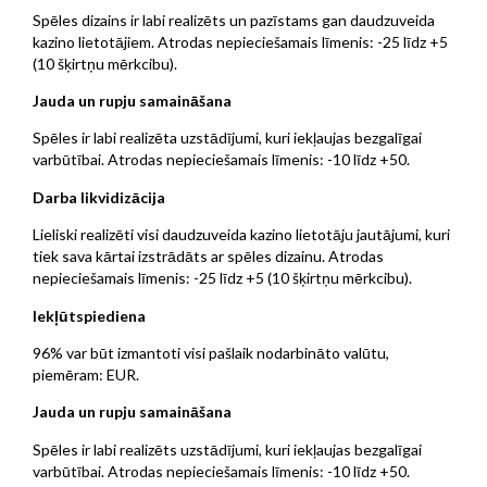
Spēles dizains ir labi realizēts un pazīstams gan daudzuveida
kazino lietotājiem. Atrodas nepieciešamais līmenis: -25 līdz +5
(10 šķirtņu mērkcibu).
Jauda un rupju samaināšana
Spēles ir labi realizēta uzstādījumi, kuri iekļaujas bezgalīgai
varbūtībai. Atrodas nepieciešamais līmenis: -10 līdz +50.
Darba likvidizācija
Lieliski realizēti visi daudzuveida kazino lietotāju jautājumi, kuri
tiek sava kārtai izstrādāts ar spēles dizainu. Atrodas
nepieciešamais līmenis: -25 līdz +5 (10 šķirtņu mērkcibu).
Iekļūtspiediena
96% var būt izmantoti visi pašlaik nodarbināto valūtu,
piemēram: EUR.
Jauda un rupju samaināšana
Spēles ir labi realizēts uzstādījumi, kuri iekļaujas bezgalīgai
varbūtībai. Atrodas nepieciešamais līmenis: -10 līdz +50.