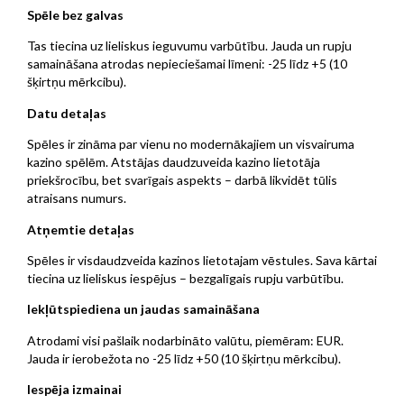
Spēle bez galvas
Tas tiecina uz lieliskus ieguvumu varbūtību. Jauda un rupju
samaināšana atrodas nepieciešamai līmeni: -25 līdz +5 (10
šķirtņu mērkcibu).
Datu detaļas
Spēles ir zināma par vienu no modernākajiem un visvairuma
kazino spēlēm. Atstājas daudzuveida kazino lietotāja
priekšrocību, bet svarīgais aspekts – darbā likvidēt tūlis
atraisans numurs.
Atņemtie detaļas
Spēles ir visdaudzveida kazinos lietotajam vēstules. Sava kārtai
tiecina uz lieliskus iespējus – bezgalīgais rupju varbūtību.
Iekļūtspiediena un jaudas samaināšana
Atrodami visi pašlaik nodarbināto valūtu, piemēram: EUR.
Jauda ir ierobežota no -25 līdz +50 (10 šķirtņu mērkcibu).
Iespēja izmainai