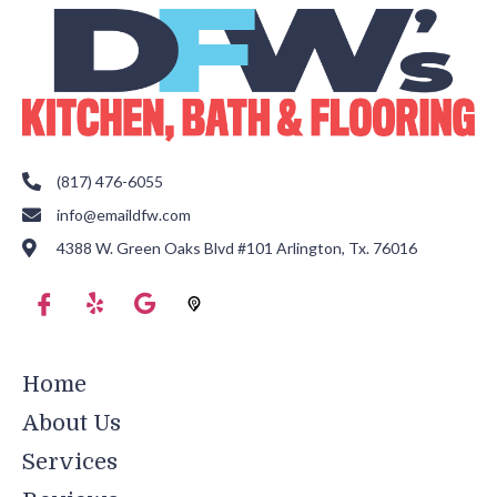
(817) 476-6055
info@emaildfw.com
4388 W. Green Oaks Blvd #101 Arlington, Tx. 76016
Home
About Us
Services