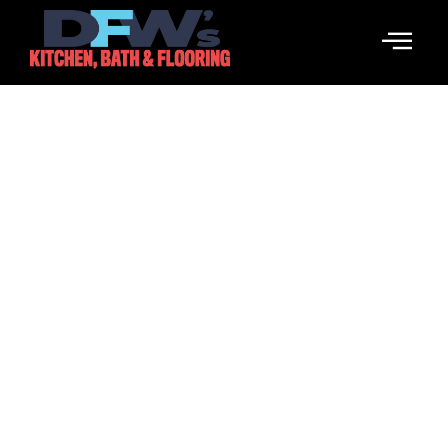
Lorda Okeāna Slotuļošanas
Jēlnieks
March 23, 2026