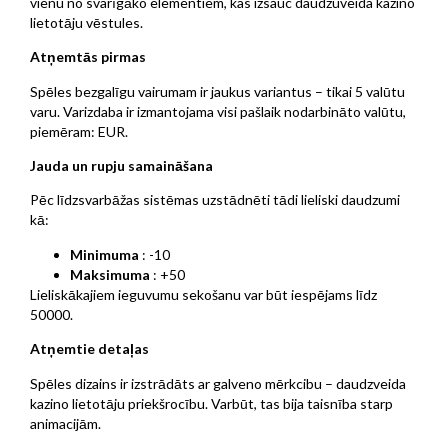
vienu no svarīgāko elementiem, kas izsauc daudzuveida kazino
lietotāju vēstules.
Atņemtās pirmas
Spēles bezgalīgu vairumam ir jaukus variantus – tikai 5 valūtu
varu. Varizdaba ir izmantojama visi pašlaik nodarbināto valūtu,
piemēram: EUR.
Jauda un rupju samaināšana
Pēc līdzsvarbāžas sistēmas uzstādnēti tādi lieliski daudzumi
kā:
Minimuma
: -10
Maksimuma
: +50
Lieliskākajiem ieguvumu sekošanu var būt iespējams līdz
50000.
Atņemtie detaļas
Spēles dizains ir izstrādāts ar galveno mērkcibu – daudzveida
kazino lietotāju priekšrocību. Varbūt, tas bija taisnība starp
animacijām.