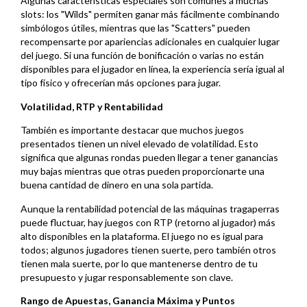
Algunas características especiales son comunes a muchas
slots: los "Wilds" permiten ganar más fácilmente combinando
simbólogos útiles, mientras que las "Scatters" pueden
recompensarte por apariencias adicionales en cualquier lugar
del juego. Si una función de bonificación o varias no están
disponibles para el jugador en línea, la experiencia sería igual al
tipo físico y ofrecerían más opciones para jugar.
Volatilidad, RTP y Rentabilidad
También es importante destacar que muchos juegos
presentados tienen un nivel elevado de volatilidad. Esto
significa que algunas rondas pueden llegar a tener ganancias
muy bajas mientras que otras pueden proporcionarte una
buena cantidad de dinero en una sola partida.
Aunque la rentabilidad potencial de las máquinas tragaperras
puede fluctuar, hay juegos con RTP (retorno al jugador) más
alto disponibles en la plataforma. El juego no es igual para
todos; algunos jugadores tienen suerte, pero también otros
tienen mala suerte, por lo que mantenerse dentro de tu
presupuesto y jugar responsablemente son clave.
Rango de Apuestas, Ganancia Máxima y Puntos