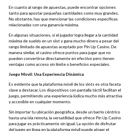
En cuanto al rango de apuestas, puede encontrar opciones
tanto para apostar pequeñas cantidades como muy grandes.
No obstante, hay que mencionar las condiciones específicas
relacionadas con una ganancia máxima.
En algunas situaciones, si el jugador logra llegar a la cantidad
máxima de sueldo en un slot y gana mucho dinero a pesar del
rango limitado de apuestas aceptado por Pin Up Casino. De
manera similar, el casino ofrece puntos para jugar que no
pueden convertirse directamente en efectivo pero tienen
ventajas como acceso sin límite o beneficios especiales.
Juego Movil: Una Experiencia Dinámica
Es evidente que la plataforma móvil de los slots es otra faceta
clave a destacar. Los dispositivos con pantalla táctil facilitan el
juego, permitiendo una experiencia lúdica mucho más atractiva
y accesible en cualquier momento.
Sin importar tu ubicación geográfica, desde un barrio céntrico
hasta una isla remota, la versatilidad que ofrece Pin Up Casino
para jugar es prácticamente sin igual. La opción de disfrutar
del juego en línea en la plataforma móvil puede atraer el