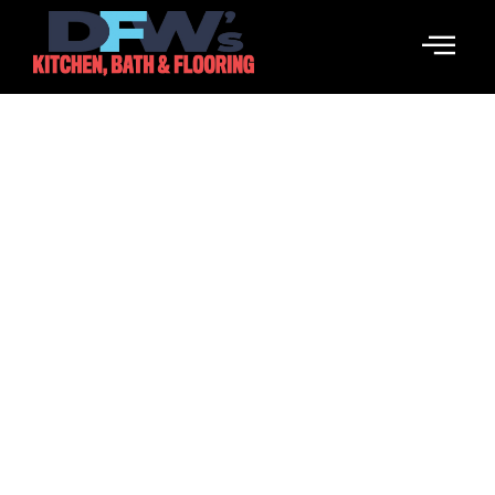
La Experiencia De Slot En
Linea Con Pin Up Casino
March 23, 2026