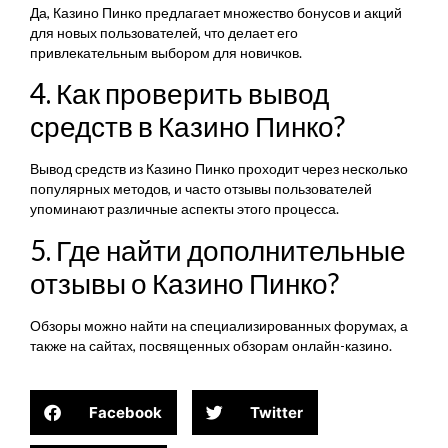
Да, Казино Пинко предлагает множество бонусов и акций
для новых пользователей, что делает его
привлекательным выбором для новичков.
4. Как проверить вывод
средств в Казино Пинко?
Вывод средств из Казино Пинко проходит через несколько
популярных методов, и часто отзывы пользователей
упоминают различные аспекты этого процесса.
5. Где найти дополнительные
отзывы о Казино Пинко?
Обзоры можно найти на специализированных форумах, а
также на сайтах, посвященных обзорам онлайн-казино.
Facebook
Twitter