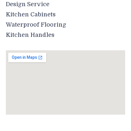
Design Service
Kitchen Cabinets
Waterproof Flooring
Kitchen Handles