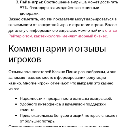
Лайв-игры:
Соотношение вигрыша может достигать
97%, благодаря взаимодействию с живыми
дилерами.
Важно отметить, что эти показатели могут варьироваться в
зависимости от конкретной игры и стратегии игрока. Более
детальную информацию о вигрышах можно найти в
статье
Рейтер о том, как технологии меняют игорный бизнес
.
Комментарии и отзывы
игроков
Отзывы пользователей Казино Пинко разнообразны, и они
занимают важное место в формировании репутации
казино. Многие игроки отмечают, что выбрали это казино
из-за:
Надежности и прозрачности выплаты выигрышей.
Удобного интерфейса и вдумчивой поддержки
клиента.
Привлекательных бонусов и акций, которые спасают
от больших потерь.
Однако также встречаются и негативные комментарии,