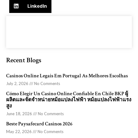
LinkedIn
Recent Blogs
Casinos Online Legais Em Portugal As Melhores Escolhas
July 2, 2026
No Comments
Cómo Elegir Un Casino Online Confiable En Chile BKP ผู้
ผลิตและจัดจำหน่ายหม้อแปลงไฟฟ้า หม้อแปลงไฟฟ้าแรง
สูง
June 18, 2026
No Comments
Beste Paysafecard Casinos 2026
May 22, 2026
No Comments