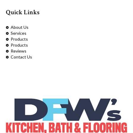
Quick Links
About Us
Services
Products
Products
Reviews
Contact Us