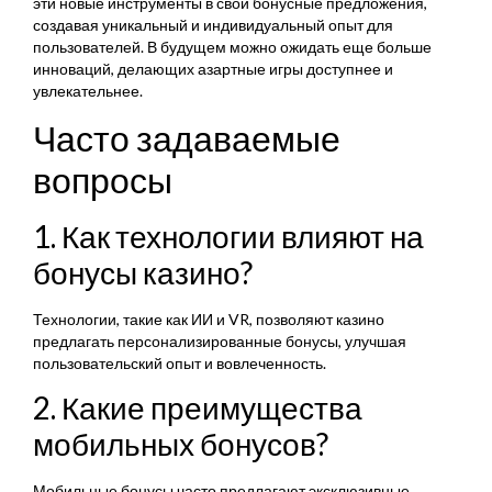
эти новые инструменты в свои бонусные предложения,
создавая уникальный и индивидуальный опыт для
пользователей. В будущем можно ожидать еще больше
инноваций, делающих азартные игры доступнее и
увлекательнее.
Часто задаваемые
вопросы
1. Как технологии влияют на
бонусы казино?
Технологии, такие как ИИ и VR, позволяют казино
предлагать персонализированные бонусы, улучшая
пользовательский опыт и вовлеченность.
2. Какие преимущества
мобильных бонусов?
Мобильные бонусы часто предлагают эксклюзивные