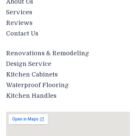
About Us
Services
Reviews
Contact Us
Renovations & Remodeling
Design Service
Kitchen Cabinets
Waterproof Flooring
Kitchen Handles