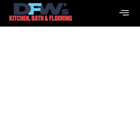
Как Технологические
Тренды Формируют
Бонусные Предложения
Казино Пинко
March 20, 2026