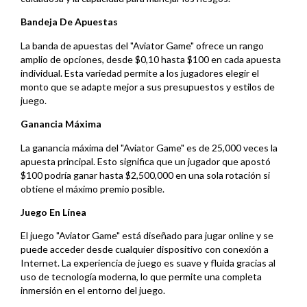
Bandeja De Apuestas
La banda de apuestas del "Aviator Game" ofrece un rango
amplio de opciones, desde $0,10 hasta $100 en cada apuesta
individual. Esta variedad permite a los jugadores elegir el
monto que se adapte mejor a sus presupuestos y estilos de
juego.
Ganancia Máxima
La ganancia máxima del "Aviator Game" es de 25,000 veces la
apuesta principal. Esto significa que un jugador que apostó
$100 podría ganar hasta $2,500,000 en una sola rotación si
obtiene el máximo premio posible.
Juego En Línea
El juego "Aviator Game" está diseñado para jugar online y se
puede acceder desde cualquier dispositivo con conexión a
Internet. La experiencia de juego es suave y fluida gracias al
uso de tecnología moderna, lo que permite una completa
inmersión en el entorno del juego.