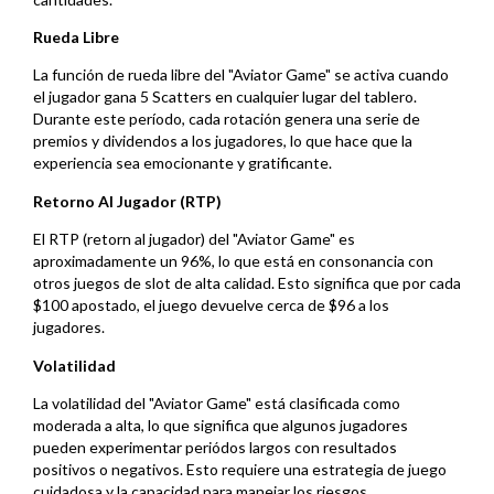
Rueda Libre
La función de rueda libre del "Aviator Game" se activa cuando
el jugador gana 5 Scatters en cualquier lugar del tablero.
Durante este período, cada rotación genera una serie de
premios y dividendos a los jugadores, lo que hace que la
experiencia sea emocionante y gratificante.
Retorno Al Jugador (RTP)
El RTP (retorn al jugador) del "Aviator Game" es
aproximadamente un 96%, lo que está en consonancia con
otros juegos de slot de alta calidad. Esto significa que por cada
$100 apostado, el juego devuelve cerca de $96 a los
jugadores.
Volatilidad
La volatilidad del "Aviator Game" está clasificada como
moderada a alta, lo que significa que algunos jugadores
pueden experimentar periódos largos con resultados
positivos o negativos. Esto requiere una estrategia de juego
cuidadosa y la capacidad para manejar los riesgos.