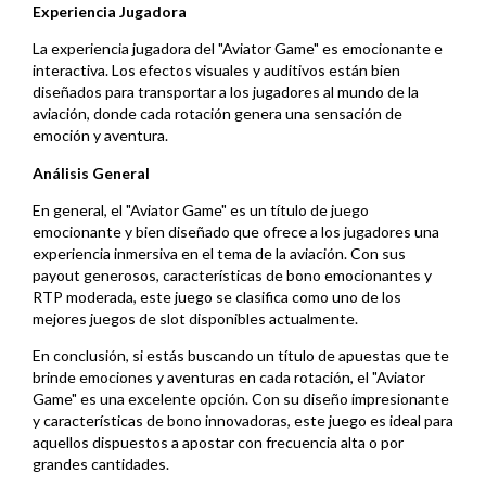
Experiencia Jugadora
La experiencia jugadora del "Aviator Game" es emocionante e
interactiva. Los efectos visuales y auditivos están bien
diseñados para transportar a los jugadores al mundo de la
aviación, donde cada rotación genera una sensación de
emoción y aventura.
Análisis General
En general, el "Aviator Game" es un título de juego
emocionante y bien diseñado que ofrece a los jugadores una
experiencia inmersiva en el tema de la aviación. Con sus
payout generosos, características de bono emocionantes y
RTP moderada, este juego se clasifica como uno de los
mejores juegos de slot disponibles actualmente.
En conclusión, si estás buscando un título de apuestas que te
brinde emociones y aventuras en cada rotación, el "Aviator
Game" es una excelente opción. Con su diseño impresionante
y características de bono innovadoras, este juego es ideal para
aquellos dispuestos a apostar con frecuencia alta o por
grandes cantidades.