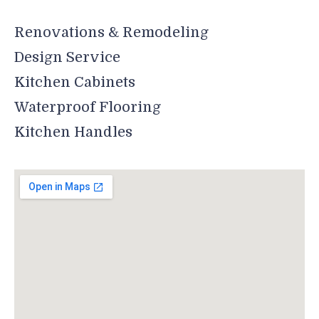
Renovations & Remodeling
Design Service
Kitchen Cabinets
Waterproof Flooring
Kitchen Handles