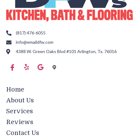
(817) 476-6055
info@emaildfw.com
4388 W. Green Oaks Blvd #101 Arlington, Tx. 76016
Home
About Us
Services
Reviews
Contact Us