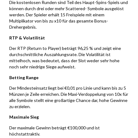
Die kostenlosen Runden sind Teil des Haupt-Spins-Spiels und
können durch drei oder mehr Scattered- Symbole ausgelöst
werden. Der Spieler erhält 15 Freispiele mit einem
Multiplikator von bis zu x10 für das gesamte Bonus-
Drehergebnis.
RTP & Volatilität
Der RTP (Return to Player) beträgt 96,25 % und zeigt eine
durchschnittliche Auszahlungsrate. Die Volatilität ist
mittelhoch, was bedeutet, dass der Slot weder sehr hohe
noch sehr niedrige Siege aufweist.
Betting Range
Der Mindesteinsatz liegt bei €0,01 pro Linie und kann bis zu 5
Münzen je Zeile erreichen. Die Maxi-Verdoppelung von 10x für
alle Symbole stellt eine großartige Chance dar, hohe Gewinne
zu erzielen.
Maximale Sieg
Der maximale Gewinn beträgt €100,000 und ist
höchstattraktiv.