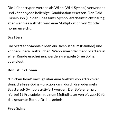
Die Hühnertypen werden als Wilde (Wild-Symbol) verwendet
und können jede beliebige Kombination ersetzen. Der Gold-
Haselhuhn (Golden Pheasant)-Symbol erscheint nicht häufig,
aber wenn es auftritt, wird eine Multiplikation von 2x oder
höher erreicht.
Scatters
Die Scatter-Symbole bilden ein Bambusbaum (Bamboo) und
können überall auftauchen. Wenn zwei oder mehr Scatters in
einer Runde erscheinen, werden Freispiele (Free Spins)
ausgelöst.
Bonusfunktionen
"Chicken Road" verfügt über eine Vielzahl von attraktiven
Boni: die Free-Spins-Funktion kann durch drei oder mehr
Scattered- Symbols aktiviert werden. Der Spieler erhält
hierbei 15 Freispiele mit einem Multiplikator von bis zu x10 für
das gesamte Bonus-Drehergebnis.
Free Spins