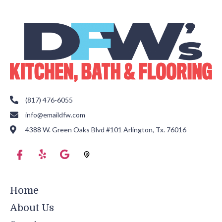
(817) 476-6055
info@emaildfw.com
4388 W. Green Oaks Blvd #101 Arlington, Tx. 76016
Home
About Us