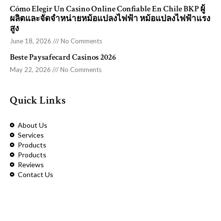
Cómo Elegir Un Casino Online Confiable En Chile BKP ผู้
ผลิตและจัดจำหน่ายหม้อแปลงไฟฟ้า หม้อแปลงไฟฟ้าแรง
สูง
June 18, 2026
No Comments
Beste Paysafecard Casinos 2026
May 22, 2026
No Comments
Quick Links
About Us
Services
Products
Products
Reviews
Contact Us