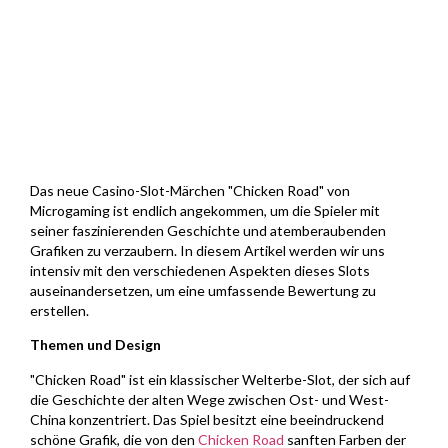
Das neue Casino-Slot-Märchen "Chicken Road" von
Microgaming ist endlich angekommen, um die Spieler mit
seiner faszinierenden Geschichte und atemberaubenden
Grafiken zu verzaubern. In diesem Artikel werden wir uns
intensiv mit den verschiedenen Aspekten dieses Slots
auseinandersetzen, um eine umfassende Bewertung zu
erstellen.
Themen und Design
"Chicken Road" ist ein klassischer Welterbe-Slot, der sich auf
die Geschichte der alten Wege zwischen Ost- und West-
China konzentriert. Das Spiel besitzt eine beeindruckend
schöne Grafik, die von den
Chicken Road
sanften Farben der