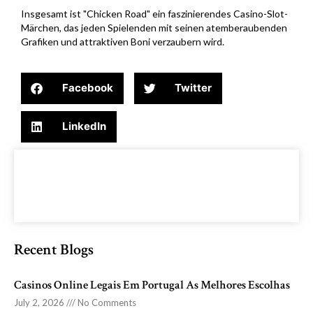
Insgesamt ist "Chicken Road" ein faszinierendes Casino-Slot-
Märchen, das jeden Spielenden mit seinen atemberaubenden
Grafiken und attraktiven Boni verzaubern wird.
Facebook
Twitter
LinkedIn
Recent Blogs
Casinos Online Legais Em Portugal As Melhores Escolhas
July 2, 2026
No Comments