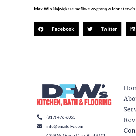
Max Win
Największe możliwe wygraną w Monsterwin
Facebook
Twitter
Ho
Abo
Ser
(817) 476-6055
Rev
info@emaildfw.com
Con
4388 W. Green Oaks Blvd #101