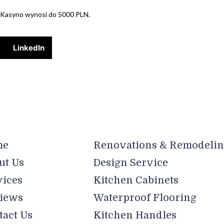
 Kasyno wynosi do 5000 PLN.
LinkedIn
me
Renovations & Remodeli
ut Us
Design Service
vices
Kitchen Cabinets
iews
Waterproof Flooring
tact Us
Kitchen Handles