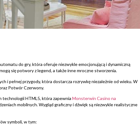
utomatu do gry, która oferuje niezwykle emocjonującą i dynamiczną
ć mogą się potwory z legend, a także inne mroczne stworzenia.
ch i pełnej przygody, która dostarcza rozrywkę niezależnie od wieku. W
y oraz Potwór Czerwony.
em technologii HTML5, która zapewnia
Monsterwin Casino na
zeniach mobilnych. Wygląd graficzny i dźwięk są niezwykle realistyczne
ów symboli, w tym: