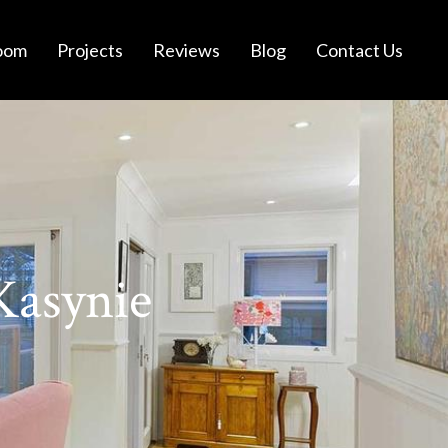
oom
Projects
Reviews
Blog
Contact Us
Kasynie