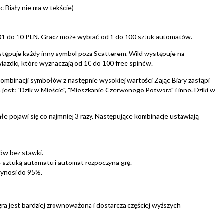
ąc Biały nie ma w tekście)
1 do 10 PLN. Gracz może wybrać od 1 do 100 sztuk automatów.
zastępuje każdy inny symbol poza Scatterem. Wild występuje na
iazdki, które wyznaczają od 10 do 100 free spinów.
ombinacji symbołów z następnie wysokiej wartości Zając Biały zastąpi
st: "Dzik w Mieście", "Mieszkanie Czerwonego Potwora" i inne. Dziki w
ałe pojawi się co najmniej 3 razy. Następujące kombinacje ustawiają
ów bez stawki.
ze sztuką automatu i automat rozpoczyna grę.
ynosi do 95%.
ra jest bardziej zrównoważona i dostarcza częściej wyższych