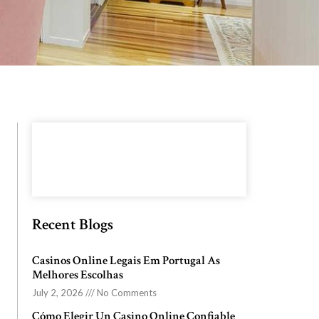
Recent Blogs
Casinos Online Legais Em Portugal As
Melhores Escolhas
July 2, 2026
No Comments
Cómo Elegir Un Casino Online Confiable