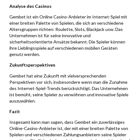
Analyse des Casinos
Gembet ist ein Online Casino-Anbieter im Internet-Spiel mit
einer breiten Palette von Spielen, die sich an verschiedene
Altersgruppen richten: Roulette, Slots, Blackjack usw. Das
Unternehmen ist für seine innovative und
sicherheitsorientierte Ansätze bekannt. Die Spieler können
ihre Lieblingsspiele auf verschiedenen mobilen Geräten
genutz werden.
Zukunftsperspektiven
Gembet hat eine Zukunft mit vielversprechenden
Perspektiven vor sich, insbesondere wenn man die Zunahme
des Internet-Spiel-Trends berücksichtigt. Das Unternehmen
ist bemüht, seine Spieler zu verwöhnen und innovative Spiele
auszuwählen.
Fazit
Insgesamt kann man sagen, dass Gembet ein zuverlässiges
Online-Casino-Anbieter ist, der mit einer breiten Palette von
Spielen und verschiedenen Zahlungsanbietern seine Spieler