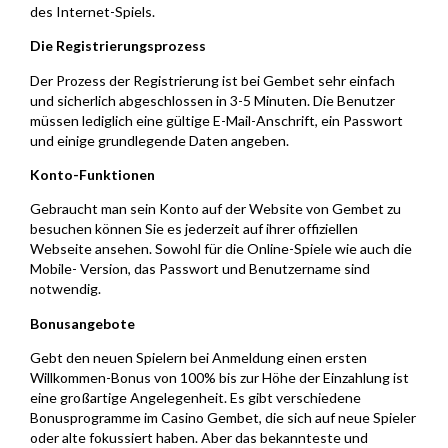
des Internet-Spiels.
Die Registrierungsprozess
Der Prozess der Registrierung ist bei Gembet sehr einfach
und sicherlich abgeschlossen in 3-5 Minuten. Die Benutzer
müssen lediglich eine gültige E-Mail-Anschrift, ein Passwort
und einige grundlegende Daten angeben.
Konto-Funktionen
Gebraucht man sein Konto auf der Website von Gembet zu
besuchen können Sie es jederzeit auf ihrer offiziellen
Webseite ansehen. Sowohl für die Online-Spiele wie auch die
Mobile- Version, das Passwort und Benutzername sind
notwendig.
Bonusangebote
Gebt den neuen Spielern bei Anmeldung einen ersten
Willkommen-Bonus von 100% bis zur Höhe der Einzahlung ist
eine großartige Angelegenheit. Es gibt verschiedene
Bonusprogramme im Casino Gembet, die sich auf neue Spieler
oder alte fokussiert haben. Aber das bekannteste und