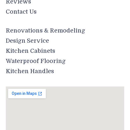
Reviews
Contact Us
Renovations & Remodeling
Design Service
Kitchen Cabinets
Waterproof Flooring
Kitchen Handles