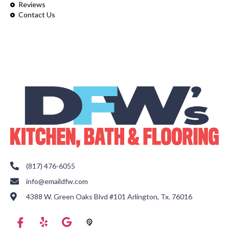
Reviews
Contact Us
(817) 476-6055
info@emaildfw.com
4388 W. Green Oaks Blvd #101 Arlington, Tx. 76016