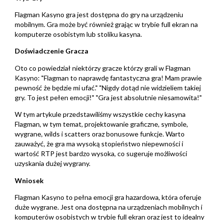
Flagman Kasyno gra jest dostępna do gry na urządzeniu
mobilnym. Gra może być również grając w trybie full ekran na
komputerze osobistym lub stoliku kasyna.
Doświadczenie Gracza
Oto co powiedział niektórzy gracze którzy grali w Flagman
Kasyno: "Flagman to naprawdę fantastyczna gra! Mam prawie
pewność że będzie mi ufać." "Nigdy dotąd nie widzieliem takiej
gry. To jest pełen emocji!" "Gra jest absolutnie niesamowita!"
W tym artykule przedstawiliśmy wszystkie cechy kasyna
Flagman, w tym temat, projektowanie graficzne, symbole,
wygrane, wilds i scatters oraz bonusowe funkcje. Warto
zauważyć, że gra ma wysoką stopieństwo niepewności i
wartość RTP jest bardzo wysoka, co sugeruje możliwości
uzyskania dużej wygrany.
Wniosek
Flagman Kasyno to pełna emocji gra hazardowa, która oferuje
duże wygrane. Jest ona dostępna na urządzeniach mobilnych i
komputerów osobistych w trybie full ekran oraz jest to idealny