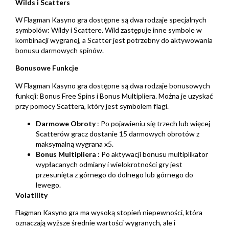
Wilds i Scatters
W Flagman Kasyno gra dostępne są dwa rodzaje specjalnych
symbolów: Wildy i Scattere. Wild zastępuje inne symbole w
kombinacji wygranej, a Scatter jest potrzebny do aktywowania
bonusu darmowych spinów.
Bonusowe Funkcje
W Flagman Kasyno gra dostępne są dwa rodzaje bonusowych
funkcji: Bonus Free Spins i Bonus Multipliera. Można je uzyskać
przy pomocy Scattera, który jest symbolem flagi.
Darmowe Obroty
: Po pojawieniu się trzech lub więcej
Scatterów gracz dostanie 15 darmowych obrotów z
maksymalną wygrana x5.
Bonus Multipliera
: Po aktywacji bonusu multiplikator
wypłacanych odmiany i wielokrotności gry jest
przesunięta z górnego do dolnego lub górnego do
lewego.
Volatility
Flagman Kasyno gra ma wysoką stopień niepewności, która
oznaczają wyższe średnie wartości wygranych, ale i