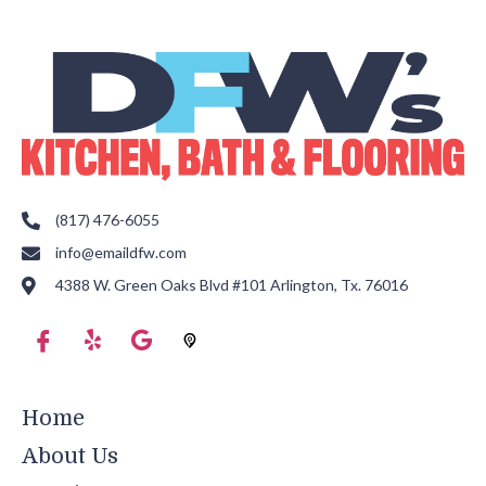
(817) 476-6055
info@emaildfw.com
4388 W. Green Oaks Blvd #101 Arlington, Tx. 76016
Home
About Us