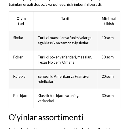
tizimlari orqali depozit va pul yechish imkonini beradi.
O’yin
Ta’rif
Minimal
turi
tikish
Slotlar
Turli xil mavzular va funksiyalarga
10 so’m
ega klassik va zamonaviy slotlar
Poker
Turli xil poker variantlari, masalan,
50 so’m
Texas Holdem, Omaha
Ruletka
Evropalik, Amerikan va Fransiya
20 so’m
ruletkalari
Blackjack
Klassik blackjack va uning
30 so’m
variantlari
O’yinlar assortimenti