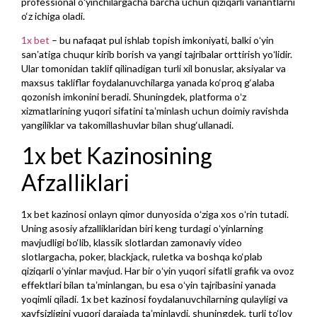
professional oʻyinchilargacha barcha uchun qiziqarli variantlarni
o‘z ichiga oladi.
1x bet
– bu nafaqat pul ishlab topish imkoniyati, balki oʻyin
sanʼatiga chuqur kirib borish va yangi tajribalar orttirish yoʻlidir.
Ular tomonidan taklif qilinadigan turli xil bonuslar, aksiyalar va
maxsus takliflar foydalanuvchilarga yanada ko‘proq g‘alaba
qozonish imkonini beradi. Shuningdek, platforma oʻz
xizmatlarining yuqori sifatini taʼminlash uchun doimiy ravishda
yangiliklar va takomillashuvlar bilan shug‘ullanadi.
1x bet Kazinosining
Afzalliklari
1x bet kazinosi onlayn qimor dunyosida oʻziga xos oʻrin tutadi.
Uning asosiy afzalliklaridan biri keng turdagi oʻyinlarning
mavjudligi bo‘lib, klassik slotlardan zamonaviy video
slotlargacha, poker, blackjack, ruletka va boshqa ko‘plab
qiziqarli oʻyinlar mavjud. Har bir oʻyin yuqori sifatli grafik va ovoz
effektlari bilan taʼminlangan, bu esa oʻyin tajribasini yanada
yoqimli qiladi. 1x bet kazinosi foydalanuvchilarning qulayligi va
xavfsizligini yuqori darajada taʼminlaydi, shuningdek, turli to‘lov