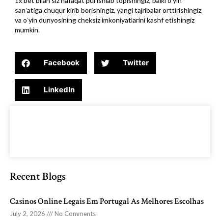
1x bet bilan siz nafaqat pul ishlab topishingiz, balki oʻyin
sanʼatiga chuqur kirib borishingiz, yangi tajribalar orttirishingiz
va oʻyin dunyosining cheksiz imkoniyatlarini kashf etishingiz
mumkin.
Facebook
Twitter
LinkedIn
Recent Blogs
Casinos Online Legais Em Portugal As Melhores Escolhas
July 2, 2026
No Comments