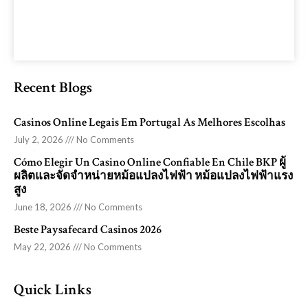
Recent Blogs
Casinos Online Legais Em Portugal As Melhores Escolhas
July 2, 2026
No Comments
Cómo Elegir Un Casino Online Confiable En Chile BKP ผู้
ผลิตและจัดจำหน่ายหม้อแปลงไฟฟ้า หม้อแปลงไฟฟ้าแรง
สูง
June 18, 2026
No Comments
Beste Paysafecard Casinos 2026
May 22, 2026
No Comments
Quick Links