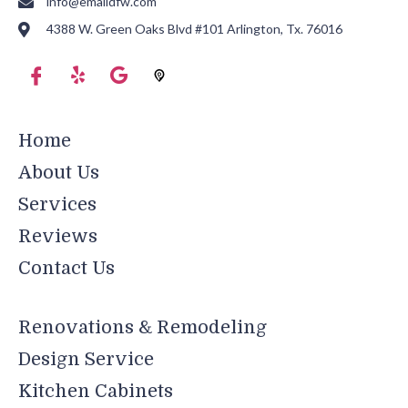
info@emaildfw.com
4388 W. Green Oaks Blvd #101 Arlington, Tx. 76016
Home
About Us
Services
Reviews
Contact Us
Renovations & Remodeling
Design Service
Kitchen Cabinets