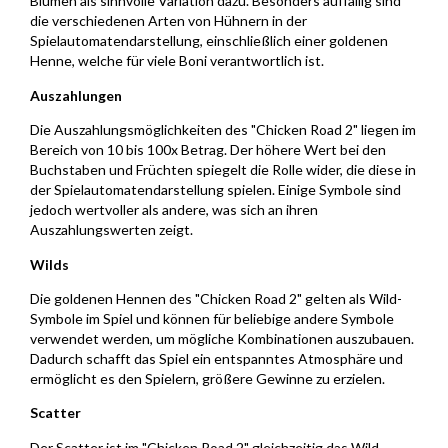
Blumen als sinnvolle Variation dazu. Besonders auffällig sind
die verschiedenen Arten von Hühnern in der
Spielautomatendarstellung, einschließlich einer goldenen
Henne, welche für viele Boni verantwortlich ist.
Auszahlungen
Die Auszahlungsmöglichkeiten des "Chicken Road 2" liegen im
Bereich von 10 bis 100x Betrag. Der höhere Wert bei den
Buchstaben und Früchten spiegelt die Rolle wider, die diese in
der Spielautomatendarstellung spielen. Einige Symbole sind
jedoch wertvoller als andere, was sich an ihren
Auszahlungswerten zeigt.
Wilds
Die goldenen Hennen des "Chicken Road 2" gelten als Wild-
Symbole im Spiel und können für beliebige andere Symbole
verwendet werden, um mögliche Kombinationen auszubauen.
Dadurch schafft das Spiel ein entspanntes Atmosphäre und
ermöglicht es den Spielern, größere Gewinne zu erzielen.
Scatter
Der Scatter ist im "Chicken Road 2" gleichzeitig das Wild-