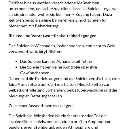
Darüber hinaus werden verschiedene Maßnahmen
unternommen, um sicherzustellen, dass alle Spieler – egal wie
alt sie sind oder woher sie kommen – Zugang haben. Dazu
gehören beispielsweise barrierefreie Einrichtungen für
Menschen mit Behinderung.
Risiken und Verantwortlichkeitsüberlegungen
Das Spielen in Wiesbaden, insbesondere wenn echtes Geld
verwendet wird, birgt Risiken:
Das Spielen kann zu Abhängigkeit führen.
Die Spieler haben keine Kontrolle über ihre
Gewinnchancen.
Daher sind die Einrichtungen und die Spieler verpflichtet, eine
faire Atmosphäre aufrechtzuerhalten. Möglichkeiten zur
Selbstkontrolle sind vorhanden: Selbstüberwachung und die
Meldung an Beratungsstellen.
Zusammenfassend kann man sagen:
Die Spielhalle-Wiesbaden ist ein faszinierender Teil der
lokalen Glücksspielszene, mit einem breiten Angebot von
Spielen, einer atemberaubenden Atmosphäre und