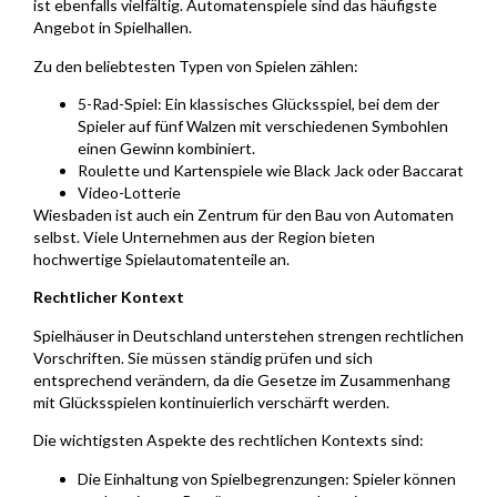
ist ebenfalls vielfältig. Automatenspiele sind das häufigste
Angebot in Spielhallen.
Zu den beliebtesten Typen von Spielen zählen:
5-Rad-Spiel: Ein klassisches Glücksspiel, bei dem der
Spieler auf fünf Walzen mit verschiedenen Symbohlen
einen Gewinn kombiniert.
Roulette und Kartenspiele wie Black Jack oder Baccarat
Video-Lotterie
Wiesbaden ist auch ein Zentrum für den Bau von Automaten
selbst. Viele Unternehmen aus der Region bieten
hochwertige Spielautomatenteile an.
Rechtlicher Kontext
Spielhäuser in Deutschland unterstehen strengen rechtlichen
Vorschriften. Sie müssen ständig prüfen und sich
entsprechend verändern, da die Gesetze im Zusammenhang
mit Glücksspielen kontinuierlich verschärft werden.
Die wichtigsten Aspekte des rechtlichen Kontexts sind:
Die Einhaltung von Spielbegrenzungen: Spieler können