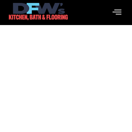
Die Spielothek Wiesbaden:
Ein Überblick Über Die
Spielhallen Und
Glücksspielangebote In Der
Stadt
March 20, 2026