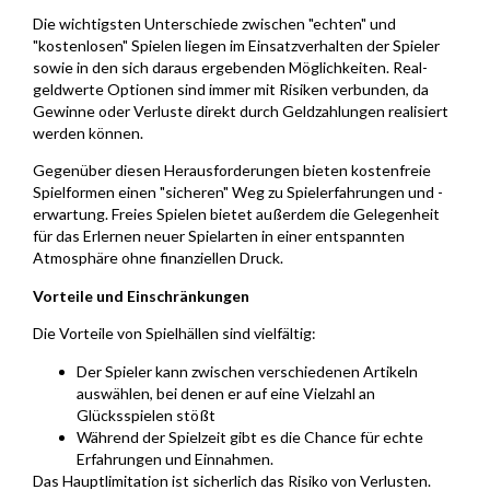
Die wichtigsten Unterschiede zwischen "echten" und
"kostenlosen" Spielen liegen im Einsatzverhalten der Spieler
sowie in den sich daraus ergebenden Möglichkeiten. Real-
geldwerte Optionen sind immer mit Risiken verbunden, da
Gewinne oder Verluste direkt durch Geldzahlungen realisiert
werden können.
Gegenüber diesen Herausforderungen bieten kostenfreie
Spielformen einen "sicheren" Weg zu Spielerfahrungen und -
erwartung. Freies Spielen bietet außerdem die Gelegenheit
für das Erlernen neuer Spielarten in einer entspannten
Atmosphäre ohne finanziellen Druck.
Vorteile und Einschränkungen
Die Vorteile von Spielhällen sind vielfältig:
Der Spieler kann zwischen verschiedenen Artikeln
auswählen, bei denen er auf eine Vielzahl an
Glücksspielen stößt
Während der Spielzeit gibt es die Chance für echte
Erfahrungen und Einnahmen.
Das Hauptlimitation ist sicherlich das Risiko von Verlusten.