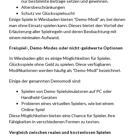
nur bestimmte Beträge setzen und gewinnen.
Altersbeschränkungen
Schutz vor Glücksspielsucht
Einige Spiele in Wiesbaden bieten "Demo-Modi" an, bei denen
man ohne Einsatz spielen kann. Dieses bietet den Vorteil der
Erläuterung aller Spielregeln und deren Beobachtung mit
einem minimalen Aufwand.
Freispiel-, Demo-Modes oder nicht-geldwerte Optionen
In Wiesbaden gibt es einige Möglichkeiten für Spieler,
Glücksspiele ohne Geld zu spielen. Diese verfügbaren
Modifikationen werden häufig als "Demo-Modi" bezeichnet.
Einige der genannten Demomodi sind:
Spielen von Demo-Spielsimulatoren auf PC oder
Handheld-Geräten
Probieren eines virtuellen Spielers, wie bei einem
Online-Spiel
Diese Möglichkeiten bieten eine Chance für Spieler, ihre
Fähigkeiten in verschiedenen Formen zu testen.
Vergleich zwischen realen und kostenlosen Spielen