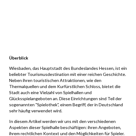
Überblick
Wiesbaden, das Hauptstadt des Bundeslandes Hessen, ist ein
beliebter Tourismusdestination mit einer reichen Geschichte.
Neben ihren touristischen Attraktionen, wie den
Thermalquellen und dem Kurfürstlichen Schloss, bietet die
Stadt auch eine Vielzahl von Spielhallen und
Glücksspielangeboten an. Diese Einrichtungen sind Teil der
sogenannten "Spielothek", einem Begriff, der in Deutschland
sehr häufig verwendet wird.
In diesem Artikel werden wir uns mit den verschiedenen
Aspekten dieser Spielhalle beschäftigen: ihren Angeboten,
ihrem rechtlichen Kontext und den Möglichkeiten für Spieler.