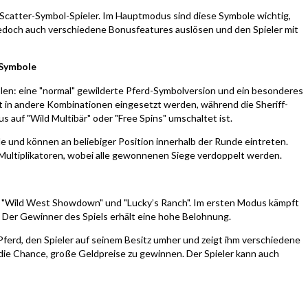
 Scatter-Symbol-Spieler. Im Hauptmodus sind diese Symbole wichtig,
edoch auch verschiedene Bonusfeatures auslösen und den Spieler mit
 Symbole
en: eine "normal" gewilderte Pferd-Symbolversion und ein besonderes
t in andere Kombinationen eingesetzt werden, während die Sheriff-
 auf "Wild Multibär" oder "Free Spins" umschaltet ist.
le und können an beliebiger Position innerhalb der Runde eintreten.
 Multiplikatoren, wobei alle gewonnenen Siege verdoppelt werden.
e: "Wild West Showdown" und "Lucky’s Ranch". Im ersten Modus kämpft
 Der Gewinner des Spiels erhält eine hohe Belohnung.
ferd, den Spieler auf seinem Besitz umher und zeigt ihm verschiedene
e Chance, große Geldpreise zu gewinnen. Der Spieler kann auch