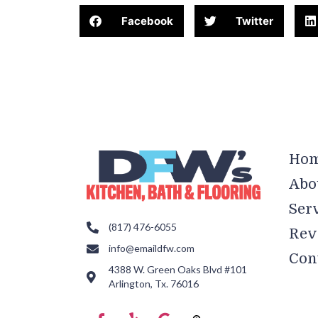
Facebook
Twitter
Ho
Abo
Ser
(817) 476-6055
Rev
info@emaildfw.com
Con
4388 W. Green Oaks Blvd #101
Arlington, Tx. 76016