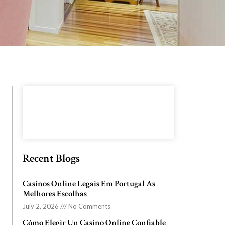
Recent Blogs
Casinos Online Legais Em Portugal As
Melhores Escolhas
July 2, 2026
No Comments
Cómo Elegir Un Casino Online Confiable