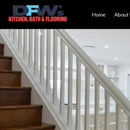
Home
About 