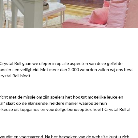
Crystal Roll gaan we dieper in op alle aspecten van deze geliefde
ranciers en veiligheid. Met meer dan 2.000 woorden zullen wij ons best
ystal Roll biedt.
ericht met de missie om zijn spelers het hoogst mogelijke leuke en
tal" slaat op de glansende, heldere manier waarop ze hun
keuze uit topgames en voordelige bonusopties heeft Crystal Roll al
envoudig en voortvarend. Na het bezoeken van de website kunt u zich