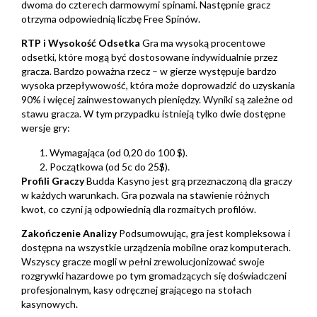
dwoma do czterech darmowymi spinami. Następnie gracz
otrzyma odpowiednią liczbę Free Spinów.
RTP i Wysokość Odsetka
Gra ma wysoką procentowe
odsetki, które mogą być dostosowane indywidualnie przez
gracza. Bardzo poważna rzecz – w gierze występuje bardzo
wysoka przepływowość, która może doprowadzić do uzyskania
90% i więcej zainwestowanych pieniędzy. Wyniki są zależne od
stawu gracza. W tym przypadku istnieją tylko dwie dostępne
wersje gry:
Wymagająca (od 0,20 do 100 $).
Początkowa (od 5c do 25$).
Profili Graczy
Budda Kasyno jest grą przeznaczoną dla graczy
w każdych warunkach. Gra pozwala na stawienie różnych
kwot, co czyni ją odpowiednią dla rozmaitych profilów.
Zakończenie Analizy
Podsumowując, gra jest kompleksowa i
dostępna na wszystkie urządzenia mobilne oraz komputerach.
Wszyscy gracze mogli w pełni zrewolucjonizować swoje
rozgrywki hazardowe po tym gromadzących się doświadczeni
profesjonalnym, kasy odręcznej grającego na stołach
kasynowych.