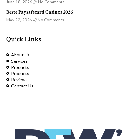
June 18, 2026
No Comments
Beste Paysafecard Casinos 2026
May 22, 2026
No Comments
Quick Links
About Us
Services
Products
Products
Reviews
Contact Us