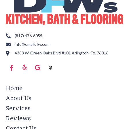
(817) 476-6055
info@emaildfw.com
4388 W. Green Oaks Blvd #101 Arlington, Tx. 76016
Home
About Us
Services
Reviews
Contact Us