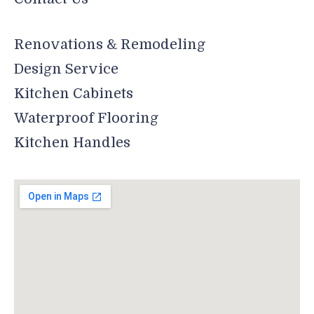
Renovations & Remodeling
Design Service
Kitchen Cabinets
Waterproof Flooring
Kitchen Handles