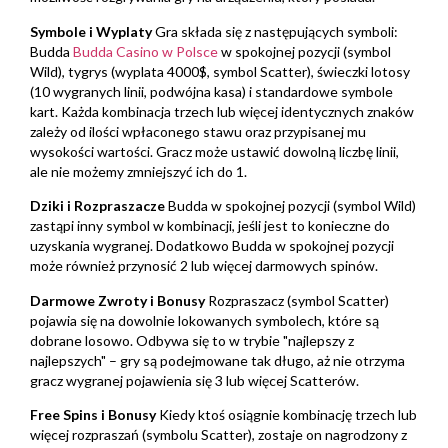
Symbole i Wyplaty
Gra składa się z następujących symboli:
Budda
Budda Casino w Polsce
w spokojnej pozycji (symbol
Wild), tygrys (wyplata 4000$, symbol Scatter), świeczki lotosy
(10 wygranych linii, podwójna kasa) i standardowe symbole
kart. Każda kombinacja trzech lub więcej identycznych znaków
zależy od ilości wpłaconego stawu oraz przypisanej mu
wysokości wartości. Gracz może ustawić dowolną liczbę linii,
ale nie możemy zmniejszyć ich do 1.
Dziki i Rozpraszacze
Budda w spokojnej pozycji (symbol Wild)
zastąpi inny symbol w kombinacji, jeśli jest to konieczne do
uzyskania wygranej. Dodatkowo Budda w spokojnej pozycji
może również przynosić 2 lub więcej darmowych spinów.
Darmowe Zwroty i Bonusy
Rozpraszacz (symbol Scatter)
pojawia się na dowolnie lokowanych symbolech, które są
dobrane losowo. Odbywa się to w trybie "najlepszy z
najlepszych" – gry są podejmowane tak długo, aż nie otrzyma
gracz wygranej pojawienia się 3 lub więcej Scatterów.
Free Spins i Bonusy
Kiedy ktoś osiągnie kombinację trzech lub
więcej rozpraszań (symbolu Scatter), zostaje on nagrodzony z