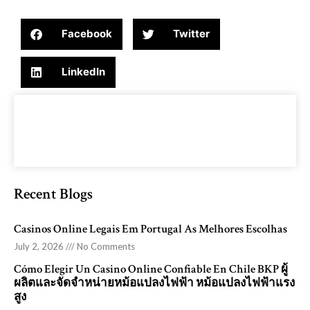
Facebook
Twitter
LinkedIn
Recent Blogs
Casinos Online Legais Em Portugal As Melhores Escolhas
July 2, 2026
No Comments
Cómo Elegir Un Casino Online Confiable En Chile BKP ผู้
ผลิตและจัดจำหน่ายหม้อแปลงไฟฟ้า หม้อแปลงไฟฟ้าแรง
สูง